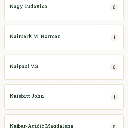
Nagy Ludovico
0
Naimark M. Norman
1
Naipaul V.S.
0
Naisbitt John
1
Najbar-Agičić Magdalena
0