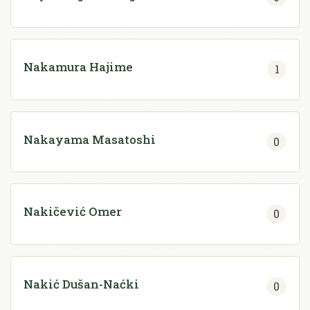
Nakamura Hajime
1
Nakayama Masatoshi
0
Nakičević Omer
0
Nakić Dušan-Naćki
0