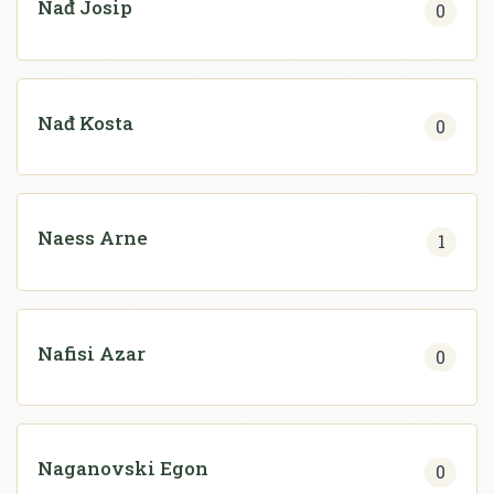
Nađ Josip
0
Nađ Kosta
0
Naess Arne
1
Nafisi Azar
0
Naganovski Egon
0