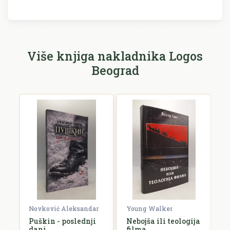
Recenzija će biti objavljena nakon provjere.
Ime i prezime *
Više knjiga nakladnika Logos
Beograd
E-mail *
E-mail se ne prikazuje javno.
Ocjena *
Komentar *
Novković Aleksandar
Young Walker
S
Puškin - poslednji
Nebojša ili teologija
D
dani
filma