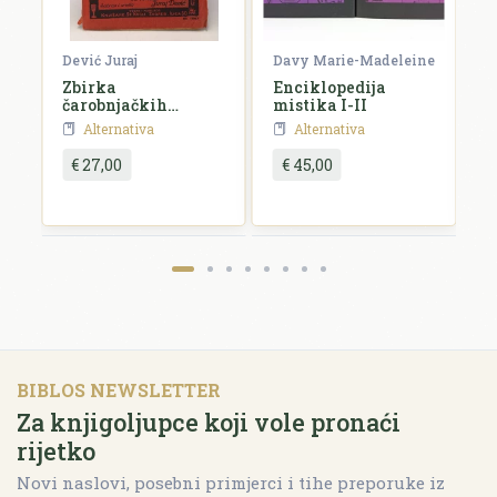
Dević Juraj
Davy Marie-Madeleine
K
Zbirka
Enciklopedija
J
čarobnjačkih
mistika I-II
a
vještina
Alternativa
Alternativa
€ 27,00
€ 45,00
BIBLOS NEWSLETTER
Za knjigoljupce koji vole pronaći
rijetko
Novi naslovi, posebni primjerci i tihe preporuke iz