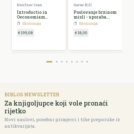
Henfner Ivan
Gates Bill
W
Introductio in
Poslovanje brzinom
E
Oeconomiam
misli - uporaba
K
politicam
digitalnog nervnog
s
Ekonomija
Ekonomija
sustava
€ 199,08
€ 18,00
€
BIBLOS NEWSLETTER
Za knjigoljupce koji vole pronaći
rijetko
Novi naslovi, posebni primjerci i tihe preporuke iz
antikvarijata.