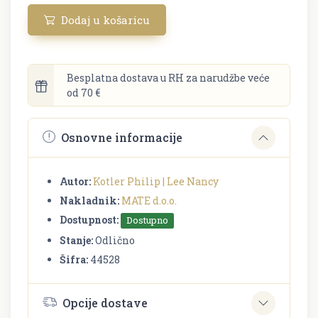
Dodaj u košaricu
Besplatna dostava u RH za narudžbe veće
od 70 €
Osnovne informacije
Autor:
Kotler Philip | Lee Nancy
Nakladnik:
MATE d.o.o.
Dostupnost:
Dostupno
Stanje:
Odlično
Šifra:
44528
Opcije dostave