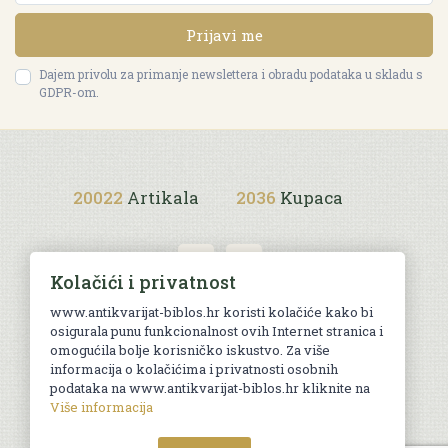
Prijavi me
Dajem privolu za primanje newslettera i obradu podataka u skladu s
GDPR-om.
20022
Artikala
2036
Kupaca
Kolačići i privatnost
www.antikvarijat-biblos.hr koristi kolačiće kako bi
osigurala punu funkcionalnost ovih Internet stranica i
Uvjeti kupnje
omogućila bolje korisničko iskustvo. Za više
informacija o kolačićima i privatnosti osobnih
podataka na www.antikvarijat-biblos.hr kliknite na
Više informacija
© Sva prava pridržana. Web by
AG media