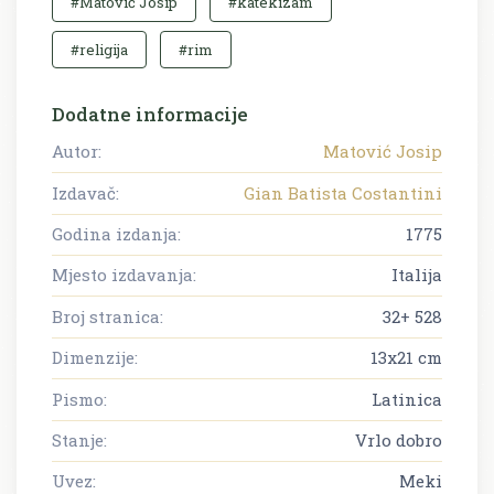
#Matović Josip
#katekizam
#religija
#rim
Dodatne informacije
Autor:
Matović Josip
Izdavač:
Gian Batista Costantini
Godina izdanja:
1775
Mjesto izdavanja:
Italija
Broj stranica:
32+ 528
Dimenzije:
13x21 cm
Pismo:
Latinica
Stanje:
Vrlo dobro
Uvez:
Meki