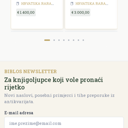
a
HRVATSKA RARA - 19 stoljeće
HRVATSKA RARA
HRVATSKA RARA - 18 stoljeće
HRVATSKA RARA
HRVATSKA RA
y
€ 1.400,00
€ 3.000,00
€
BIBLOS NEWSLETTER
Za knjigoljupce koji vole pronaći
rijetko
Novi naslovi, posebni primjerci i tihe preporuke iz
antikvarijata.
E-mail adresa