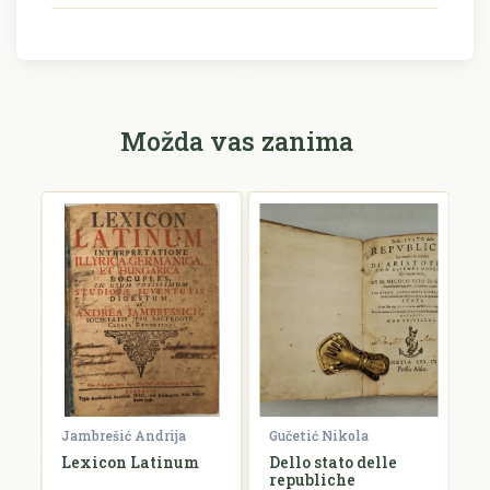
Možda vas zanima
ja
Jambrešić Andrija
Gučetić Nikola
R
Lexicon Latinum
Dello stato delle
I
republiche
S