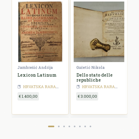
Jambrešić Andrija
Gučetić Nikola
R
Lexicon Latinum
Dello stato delle
I
republiche
S
a
HRVATSKA RARA - 18 stoljeće
HRVATSKA RARA
HRVATSKA RARA - 18 stoljeće
HRVATSKA RARA
HRVATSKA RA
y
€ 1.400,00
€ 3.000,00
€