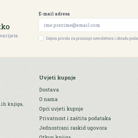
E-mail adresa
tko
varijata.
Dajem privolu za primanje newslettera i obradu pod
Uvjeti kupnje
Dostava
O nama
nih knjiga,
Opći uvjeti kupnje
Privatnost i zaštita podataka
Jednostrani raskid ugovora
Otkup knjiga