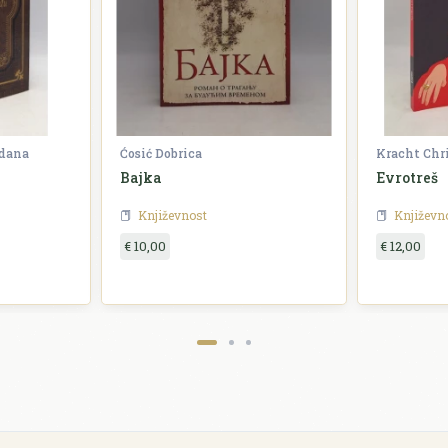
zdana
Ćosić Dobrica
Kracht Chr
Bajka
Evrotreš
Književnost
Književn
€ 10,00
€ 12,00