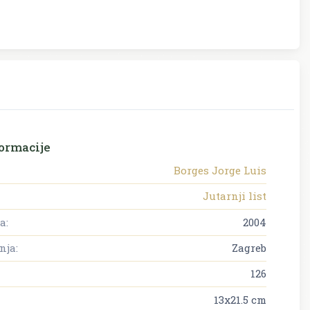
ormacije
Borges Jorge Luis
Jutarnji list
a:
2004
nja:
Zagreb
126
13x21.5 cm