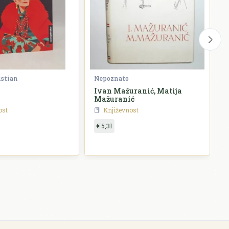
istian
Nepoznato
G
Ivan Mažuranić, Matija
P
Mažuranić
ost
Književnost
€ 5,31