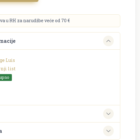
va u RH za narudžbe veće od 70 €
macije
ge Luis
nji list
tupno
e
a