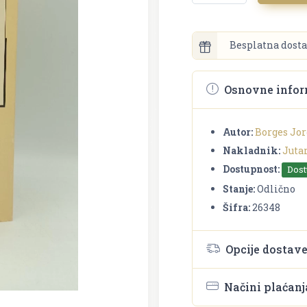
Besplatna dosta
Osnovne infor
Autor:
Borges Jor
Nakladnik:
Jutar
Dostupnost:
Dos
Stanje:
Odlično
Šifra:
26348
Opcije dostav
Načini plaćanj