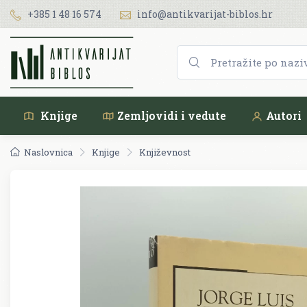
+385 1 48 16 574
info@antikvarijat-biblos.hr
Knjige
Zemljovidi i vedute
Autori
Naslovnica
Knjige
Književnost