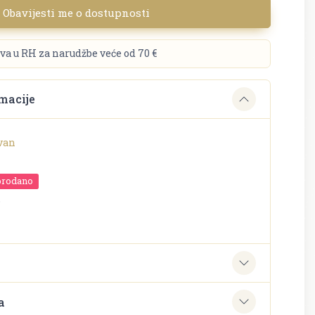
Obavijesti me o dostupnosti
va u RH za narudžbe veće od 70 €
macije
van
prodano
o
e
a