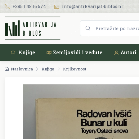
+385 1 48 16 574
info@antikvarijat-biblos.hr
Knjige
Zemljovidi i vedute
Autori
Naslovnica
Knjige
Književnost