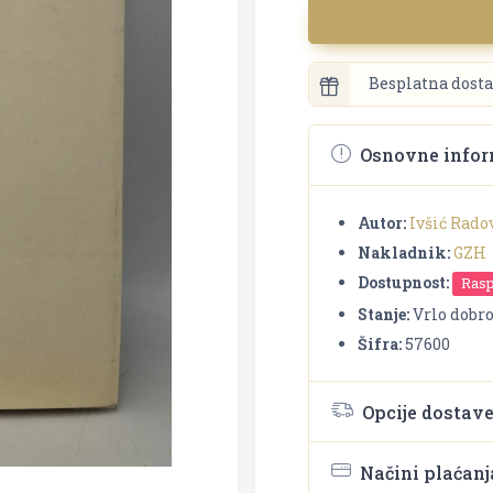
Besplatna dosta
Osnovne infor
Autor:
Ivšić Rado
Nakladnik:
GZH
Dostupnost:
Ras
Stanje:
Vrlo dobr
Šifra:
57600
Opcije dostav
Načini plaćanj