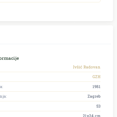
ormacije
Ivšić Radovan
GZH
a:
1981
nja:
Zagreb
53
21x24 cm