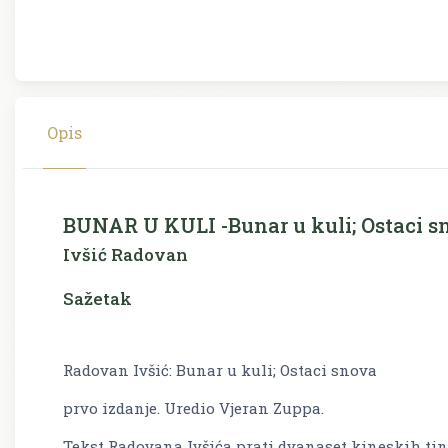
Opis
BUNAR U KULI -Bunar u kuli; Ostaci s
Ivšić Radovan
Sažetak
Radovan Ivšić: Bunar u kuli; Ostaci snova
prvo izdanje. Uredio Vjeran Zuppa.
Tekst Radovana Ivšića prati dvanaset kineskih tint