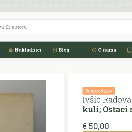
Nakladnici
Blog
O nama
Rasprodano
Ivšić Radova
kuli; Ostaci
€ 50,00