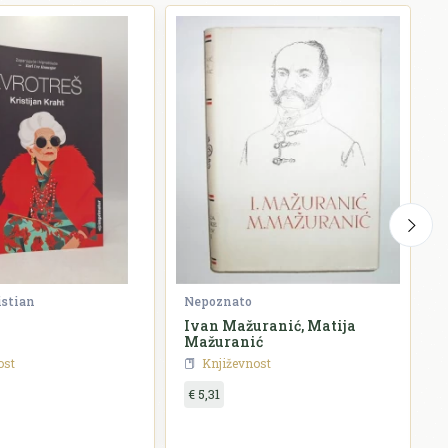
istian
Nepoznato
G
Ivan Mažuranić, Matija
P
Mažuranić
ost
Književnost
€ 5,31