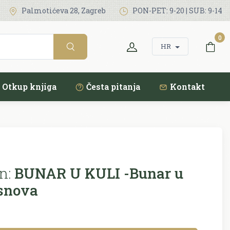
Palmotićeva 28, Zagreb
PON-PET: 9-20 | SUB: 9-14
0
HR
Otkup knjiga
Česta pitanja
Kontakt
n:
BUNAR U KULI -Bunar u
 snova