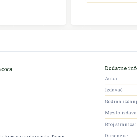
Dodatne inf
nova
Autor:
Izdavač:
Godina izdanj
Mjesto izdava
Broj stranica:
Dimenzije:
i koje mu je darovala Toyen.