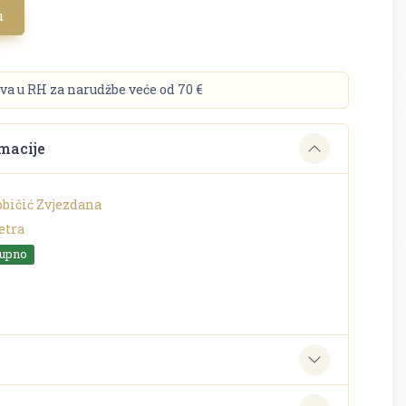
u
va u RH za narudžbe veće od 70 €
macije
običić Zvjezdana
tra
tupno
e