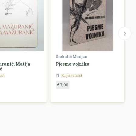
Grakalić Marijan
G
ranić, Matija
Pjesme vojnika
ć
ost
Književnost
€ 7,00