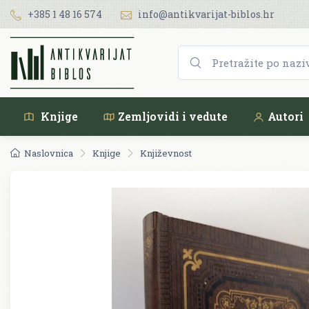
+385 1 48 16 574
info@antikvarijat-biblos.hr
Knjige
Zemljovidi i vedute
Autori
Naslovnica
Knjige
Književnost