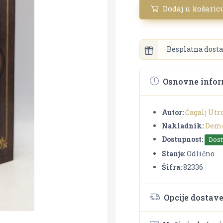
Dodaj u košaric
Besplatna dosta
Osnovne infor
Autor:
Čagalj Utr
Nakladnik:
Deme
Dostupnost:
Dos
Stanje:
Odlično
Šifra:
82336
Opcije dostav