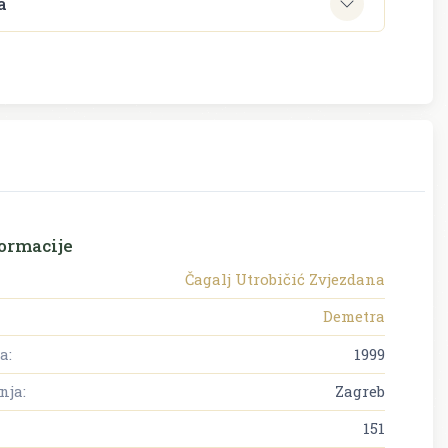
a
ormacije
Čagalj Utrobičić Zvjezdana
Demetra
a:
1999
nja:
Zagreb
151