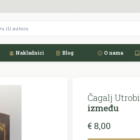
Nakladnici
Blog
O nama
Čagalj Utrob
između
€ 8,00