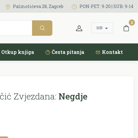
Palmotićeva 28, Zagreb
PON-PET: 9-20 | SUB: 9-14
0
HR
Otkup knjiga
Česta pitanja
Kontakt
ičić Zvjezdana:
Negdje