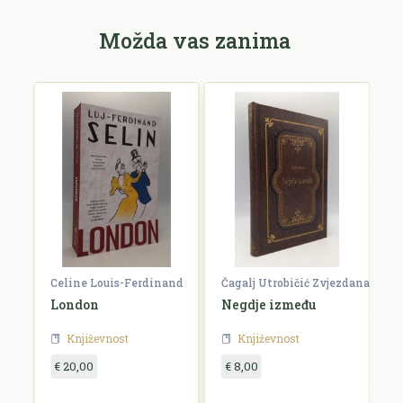
Možda vas zanima
Celine Louis-Ferdinand
Čagalj Utrobičić Zvjezdana
Ćo
London
Negdje između
B
Književnost
Književnost
€ 20,00
€ 8,00
€