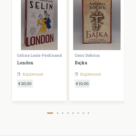
Celine Louis-Ferdinand
Ćosić Dobrica
W
London
Bajka
O
Književnost
Književnost
€ 20,00
€ 10,00
€