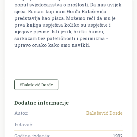
poput svjedočanstva o prošlosti. Da nas uvijek
sjeća. Roman koji nam Đorđa Balaševića
predstavlja kao pisca. Možemo reći da mu je
prva knjiga uspješna koliko su uspješne i
njegove pjesme. Isti jezik, britki humor,
sarkazam bez patetičnosti i pesimizma -
upravo onako kako smo navikli.
#Balašević Ðorđe
Dodatne informacije
Autor:
Balašević Ðorđe
Izdavač:
-
Godina izdanja:
1992