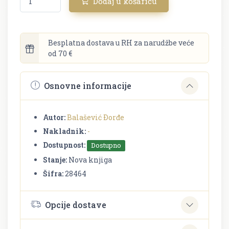
Dodaj u košaricu
Besplatna dostava u RH za narudžbe veće
od 70 €
Osnovne informacije
Autor:
Balašević Ðorđe
Nakladnik:
-
Dostupnost:
Dostupno
Stanje:
Nova knjiga
Šifra:
28464
Opcije dostave