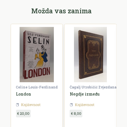
Možda vas zanima
Celine Louis-Ferdinand
Čagalj Utrobičić Zvjezdana
Ćo
London
Negdje između
B
Književnost
Književnost
€ 20,00
€ 8,00
€