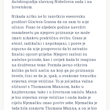
Autobiografija slavnog Nobelovca sada i na
hrvatskom.
Nikada nitko ne bi razotkrio esesovsku
prošlost Güntera Grassa da on sam to nije
učinio. Pisac će sljedeće godine navršiti
osamdesetu pa njegovo priznanje ne može
imati nikakvu praktičnu svrhu. Grass je
ateist, radikalni i nepokajani, i posve je
sigurno da nije progovorio da bi zatražio
finalni oprost grijeha. Njegovi razlozi su
načelne prirode, kao i uvijek kada bi reagirao
na društvene teme. Premda javno otkriva
koliko ga boli način na koji ga po priznanju
čereče, čini se da je, ipak, u svakome trenutku
svjestan svoje veličine. To je još jedna važna
sličnost s Thomasom Mannom, kako u
književnome, tako i u životnom smislu. Mann
je bio svjestan svoje veličine i onda kada je
cijelu Njemačku imao protiv sebe. Njemačka je
tada bila sramota Thomasa Manna, a on je bio