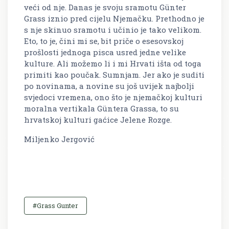
veći od nje. Danas je svoju sramotu Günter
Grass iznio pred cijelu Njemačku. Prethodno je
s nje skinuo sramotu i učinio je tako velikom.
Eto, to je, čini mi se, bit priče o esesovskoj
prošlosti jednoga pisca usred jedne velike
kulture. Ali možemo li i mi Hrvati išta od toga
primiti kao poučak. Sumnjam. Jer ako je suditi
po novinama, a novine su još uvijek najbolji
svjedoci vremena, ono što je njemačkoj kulturi
moralna vertikala Güntera Grassa, to su
hrvatskoj kulturi gaćice Jelene Rozge.
Miljenko Jergović
#Grass Gunter