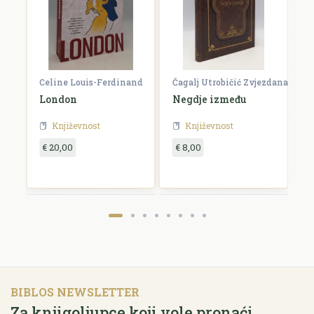
Celine Louis-Ferdinand
Čagalj Utrobičić Zvjezdana
Ćo
London
Negdje između
B
Književnost
Književnost
€ 20,00
€ 8,00
€
BIBLOS NEWSLETTER
Za knjigoljupce koji vole pronaći