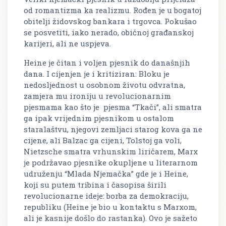
od romantizma ka realizmu. Rođen je u bogatoj
obitelji židovskog bankara i trgovca. Pokušao
se posvetiti, iako nerado, običnoj građanskoj
karijeri, ali ne uspjeva.
Heine je čitan i voljen pjesnik do današnjih
dana. I cijenjen je i kritiziran: Bloku je
nedosljednost u osobnom životu odvratna,
zamjera mu ironiju u revolucionarnim
pjesmama kao što je pjesma “Tkači”, ali smatra
ga ipak vrijednim pjesnikom u ostalom
staralaštvu, njegovi zemljaci starog kova ga ne
cijene, ali Balzac ga cijeni, Tolstoj ga voli,
Nietzsche smatra vrhunskim liričarem, Marx
je podržavao pjesnike okupljene u literarnom
udruženju “Mlada Njemačka” gde je i Heine,
koji su putem tribina i časopisa širili
revolucionarne ideje: borba za demokraciju,
republiku (Heine je bio u kontaktu s Marxom,
ali je kasnije došlo do rastanka). Ovo je sažeto