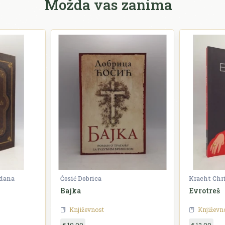
Možda vas zanima
zdana
Ćosić Dobrica
Kracht Chr
Bajka
Evrotreš
Književnost
Književn