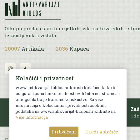
Otkup i prodaja starih i rijetkih izdanja hrvatskih i stra
te zemljovida i veduta
20007
Artikala
2036
Kupaca
Kolačići i privatnost
www.antikvarijat-biblos.hr koristi kolačiće kako bi
osigurala punu funkcionalnost ovih Internet stranica i
omogućila bolje korisničko iskustvo. Za više
informacija o kolačićima i privatnosti osobnih
Besplatna dostava
Zaš
podataka na www.antikvarijat-biblos.hr kliknite na
Za sve narudžbe u RH iznad 70 EUR.
Od n
Više informacija
Prihvaćam
Uredi kolačiće
© Sva prava pridržana. Web by
AG media