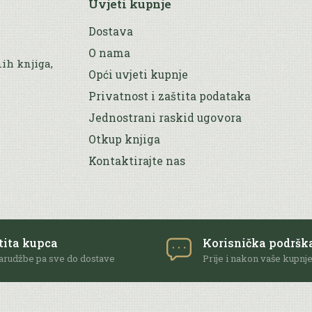
Uvjeti kupnje
Dostava
O nama
nih knjiga,
Opći uvjeti kupnje
Privatnost i zaštita podataka
Jednostrani raskid ugovora
Otkup knjiga
Kontaktirajte nas
tita kupca
Korisnička podršk
arudžbe pa sve do dostave
Prije i nakon vaše kupnj