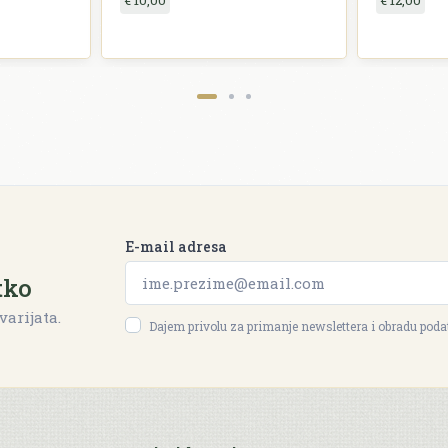
€ 10,00
€ 12,00
E-mail adresa
tko
varijata.
Dajem privolu za primanje newslettera i obradu pod