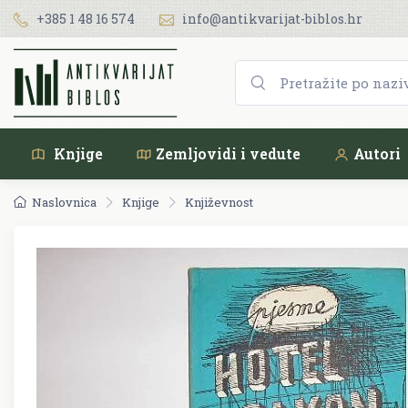
+385 1 48 16 574
info@antikvarijat-biblos.hr
Knjige
Zemljovidi i vedute
Autori
Naslovnica
Knjige
Književnost