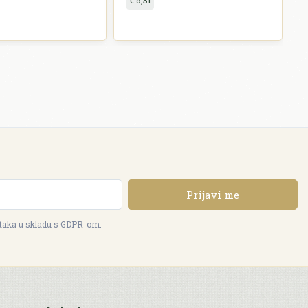
€ 5,31
Prijavi me
ataka u skladu s GDPR-om.