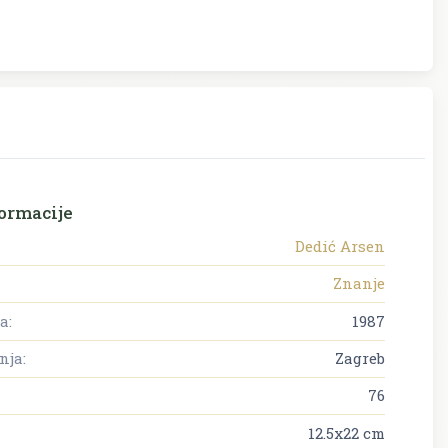
ormacije
Dedić Arsen
Znanje
a:
1987
nja:
Zagreb
76
12.5x22 cm