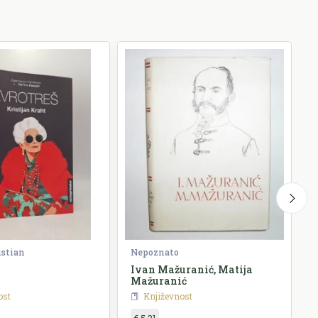
istian
Nepoznato
G
Ivan Mažuranić, Matija
P
Mažuranić
ost
Književnost