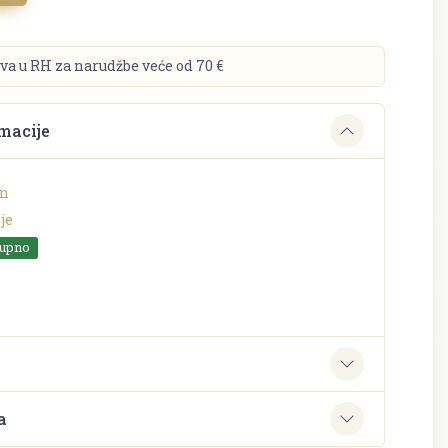
va u RH za narudžbe veće od 70 €
macije
en
je
tupno
e
a