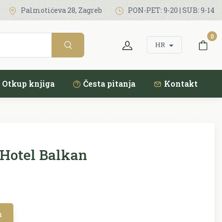
Palmotićeva 28, Zagreb
PON-PET: 9-20 | SUB: 9-14
0
HR
Otkup knjiga
Česta pitanja
Kontakt
Hotel Balkan
u