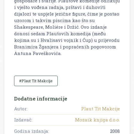
gospodare i starije. Plautove komedije odlikuju
i vješto vođena radnja, prštavi i duhoviti
dijalozi te uspjele jezične figure, čime je postao
uzorom i takvim piscima kao što su
Shakespeare, Moliére i Držić. Ovo izdanje
donosi sedam Plautovih komedija (među
kojima su i Hvalisavi vojnik i Ćup) u prijevodu
Branimira Žganjera i popraćenih pogovorom
Antuna Paveškovića.
#Plaut Tit Makcije
Dodatne informacije
Autor:
Plaut Tit Makcije
Izdavač:
Mozaik knjiga d.o.o.
Godina izdanja:
2008