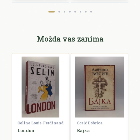
Možda vas zanima
Celine Louis-Ferdinand
Ćosić Dobrica
K
a
London
Bajka
E