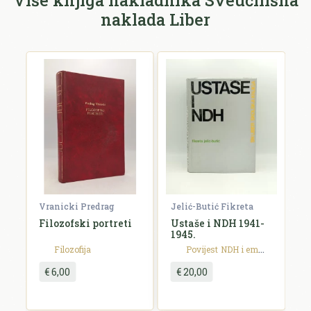
naklada Liber
E-mail *
E-mail se ne prikazuje javno.
Ocjena *
Komentar *
Vranicki Predrag
Jelić-Butić Fikreta
B
g
Filozofski portreti
Ustaše i NDH 1941-
N
1945.
n
Filozofija
Povijest
NDH i emigracija
€ 6,00
€ 20,00
Pošalji recenziju