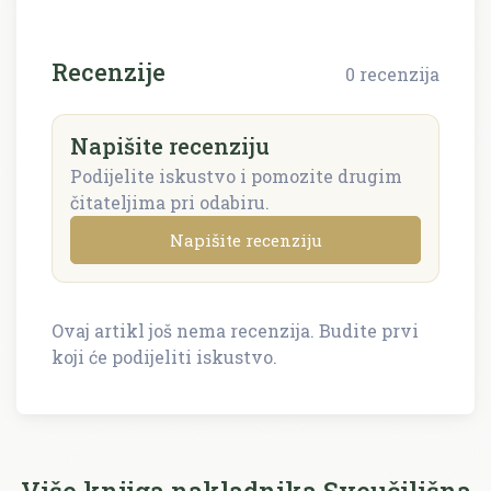
Recenzije
0 recenzija
Napišite recenziju
Podijelite iskustvo i pomozite drugim
čitateljima pri odabiru.
Napišite recenziju
Ovaj artikl još nema recenzija. Budite prvi
Napišite recenziju
koji će podijeliti iskustvo.
Recenzija će biti objavljena nakon provjere.
Ime i prezime *
Više knjiga nakladnika Sveučilišna