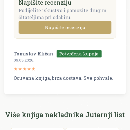
Napišite recenziju
Podijelite iskustvo i pomozite drugim
čitateljima pri odabiru.
Napišite recenziju
Tomislav Kličan
Potvrđena kupnja
Napišite recenziju
09.08.2026.
Recenzija će biti objavljena nakon provjere.
★
★
★
★
★
Ime i prezime *
Ocuvana knjiga, brza dostava. Sve pohvale.
E-mail *
Više knjiga nakladnika Jutarnji list
E-mail se ne prikazuje javno.