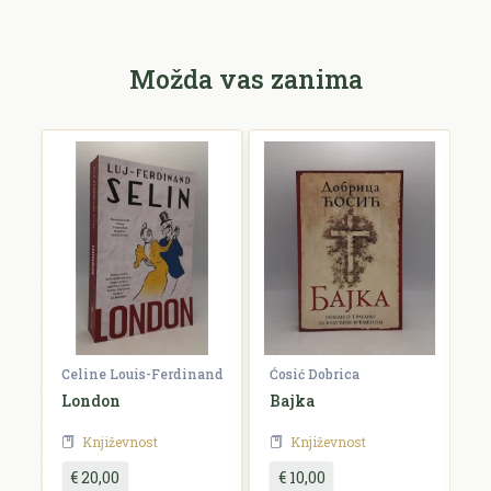
Možda vas zanima
Celine Louis-Ferdinand
Ćosić Dobrica
K
a
London
Bajka
E
Književnost
Književnost
€ 20,00
€ 10,00