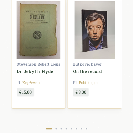
Ocjena *
Komentar *
Z
Stevenson Robert Louis
Butković Davor
Dr. Jekyll i Hyde
On the record
Književnost
Politologija
Pošalji recenziju
€ 15,00
€ 3,00