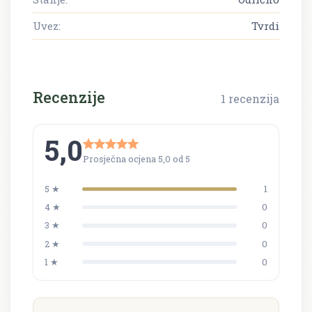
Uvez:
Tvrdi
Recenzije
1 recenzija
5,0
Prosječna ocjena 5,0 od 5
5 ★
1
4 ★
0
3 ★
0
2 ★
0
1 ★
0