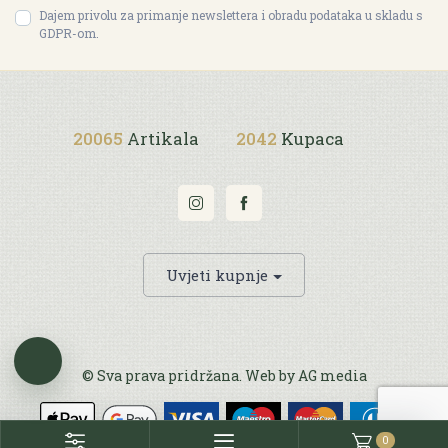
Dajem privolu za primanje newslettera i obradu podataka u skladu s
GDPR-om.
20065
Artikala
2042
Kupaca
Uvjeti kupnje
© Sva prava pridržana. Web by
AG media
0