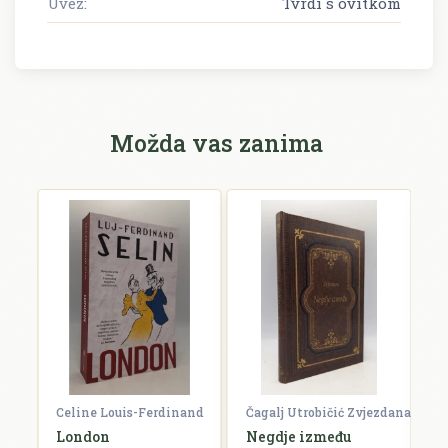
Uvez:
Tvrdi s ovitkom
Možda vas zanima
Celine Louis-Ferdinand
Čagalj Utrobičić Zvjezdana
Ćo
London
Negdje između
B