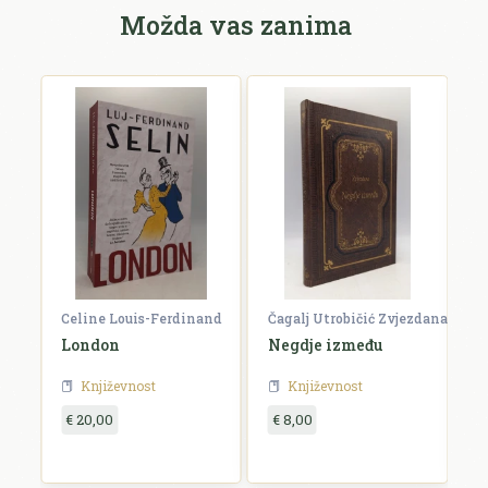
Možda vas zanima
Celine Louis-Ferdinand
Čagalj Utrobičić Zvjezdana
Ćo
London
Negdje između
B
Književnost
Književnost
€ 20,00
€ 8,00
€