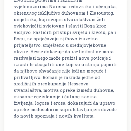
svjetonazorima Narcisa, redovnika i učenjaka,
okrenutog isključivo duhovnom i Zlatoustog,
umjetnika, koji svojim stvaralaštvom želi
ovjekovječiti svjetovno i slaviti Boga kroz
vidljivo. Različiti pristupi svijetu i životu, pa i
Bogu, ne sprječavaju njihovo izuzetno
prijateljstvo, smješteno u srednjovjekovne
okvire. Hesse dokazuje da različitost ne mora
razdvajati nego može pružiti nove poticaje i
izrasti te obogatiti one koji su u stanju pojmiti
da njihovo shvaćanje nije jedino moguće i
prihvatljivo. Roman je razrada jedne od
središnjih preokupacija Hesseova
stvaralaštva, motiva opreke između duhovne,
misaone egzistencije i čulnog načina
življenja, logosa i erosa, dokazujući da upravo
opreke međusobnim suprotstavljanjem dovode
do novih spoznaja i novih kvaliteta.