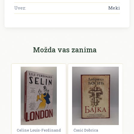
Uvez:
Meki
Možda vas zanima
Celine Louis-Ferdinand
Ćosić Dobrica
K