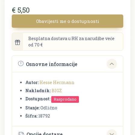
€ 5,50
Obavijesti me o dostupnosti
Besplatna dostava u RH za narudžbe veće
od 70 €
Osnovne informacije
Autor:
Hesse Hermann
Nakladnik:
BIGZ
Dostupnost:
Rasprodano
Stanje:
Odlično
Šifra:
18792
Opcije dostave