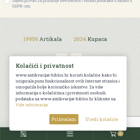
Dajem privolu za primanje newslettera i obradu podataka u skladu s
GDPR-om.
19956
Artikala
2034
Kupaca
Kolačići i privatnost
www.antikvarijat-biblos.hr koristi kolačiće kako bi
osigurala punu funkcionalnost ovih Internet stranica i
Uvjeti kupnje
omogućila bolje korisničko iskustvo. Za više
informacija o kolačićima i privatnosti osobnih
podataka na www.antikvarijat-biblos.hr kliknite na
Više informacija
© Sva prava pridržana. Web by
AG media
Prihvaćam
Uredi kolačiće
0