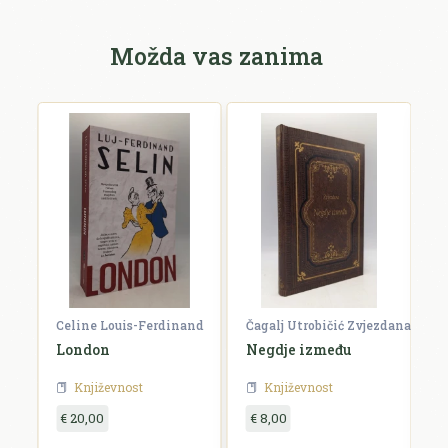
Možda vas zanima
Celine Louis-Ferdinand
Čagalj Utrobičić Zvjezdana
Ćo
London
Negdje između
B
Književnost
Književnost
€ 20,00
€ 8,00
€