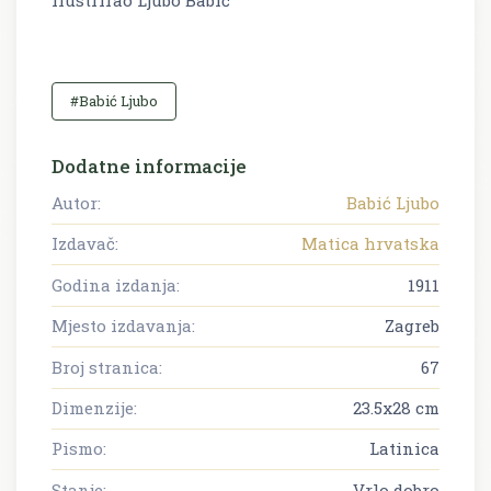
Ilustrirao Ljubo Babić
#Babić Ljubo
Dodatne informacije
Autor:
Babić Ljubo
Izdavač:
Matica hrvatska
Godina izdanja:
1911
Mjesto izdavanja:
Zagreb
Broj stranica:
67
Dimenzije:
23.5x28 cm
Pismo:
Latinica
Stanje:
Vrlo dobro