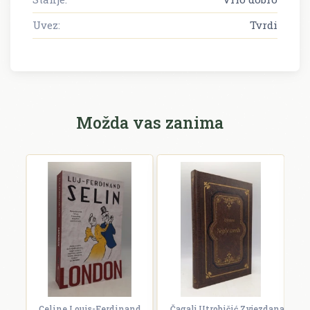
Uvez:
Tvrdi
Možda vas zanima
Celine Louis-Ferdinand
Čagalj Utrobičić Zvjezdana
Ćo