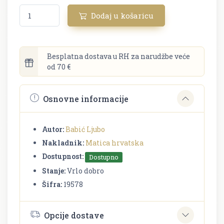
Dodaj u košaricu
Besplatna dostava u RH za narudžbe veće
od 70 €
Osnovne informacije
Autor:
Babić Ljubo
Nakladnik:
Matica hrvatska
Dostupnost:
Dostupno
Stanje:
Vrlo dobro
Šifra:
19578
Opcije dostave