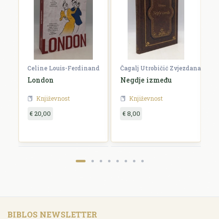
Celine Louis-Ferdinand
Čagalj Utrobičić Zvjezdana
Ćo
London
Negdje između
B
Književnost
Književnost
€ 20,00
€ 8,00
€
BIBLOS NEWSLETTER