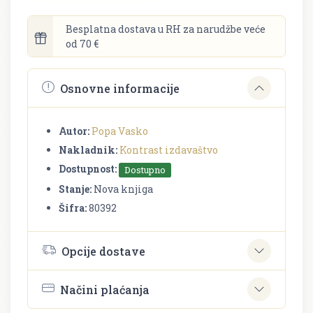
Besplatna dostava u RH za narudžbe veće
od 70 €
Osnovne informacije
Autor:
Popa Vasko
Nakladnik:
Kontrast izdavaštvo
Dostupnost:
Dostupno
Stanje:
Nova knjiga
Šifra:
80392
Opcije dostave
Načini plaćanja