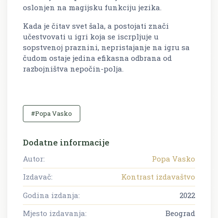
oslonjen na magijsku funkciju jezika.
Kada je čitav svet šala, a postojati znači
učestvovati u igri koja se iscrpljuje u
sopstvenoj praznini, nepristajanje na igru sa
čudom
ostaje jedina efikasna odbrana od
razbojništva nepočin-polja.
#Popa Vasko
Dodatne informacije
Autor:
Popa Vasko
Izdavač:
Kontrast izdavaštvo
Godina izdanja:
2022
Mjesto izdavanja:
Beograd