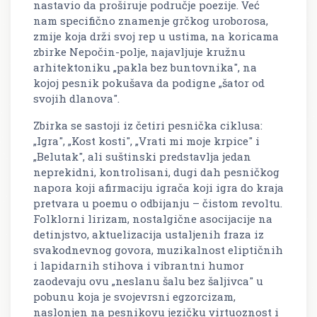
nastavio da proširuje područje poezije. Već
nam specifično znamenje grčkog uroborosa,
zmije koja drži svoj rep u ustima, na koricama
zbirke
Nepočin-polje
, najavljuje kružnu
arhitektoniku „pakla bez buntovnika", na
kojoj pesnik pokušava da podigne „šator od
svojih dlanova".
Zbirka se sastoji iz četiri pesnička ciklusa:
„Igra
"
, „Kost kosti", „Vrati mi moje krpice" i
„Belutak", ali suštinski predstavlja jedan
neprekidni, kontrolisani, dugi dah pesničkog
napora koji afirmaciju igrača koji igra do kraja
pretvara u poemu o odbijanju – čistom revoltu.
Folklorni lirizam, nostalgične asocijacije na
detinjstvo, aktuelizacija ustaljenih fraza iz
svakodnevnog govora, muzikalnost eliptičnih
i lapidarnih stihova i vibrantni humor
zaodevaju ovu „neslanu šalu bez šaljivca" u
pobunu koja je svojevrsni egzorcizam,
naslonjen na pesnikovu jezičku virtuoznost i