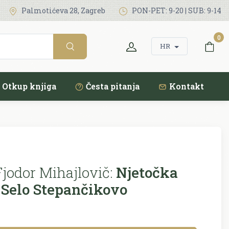
Palmotićeva 28, Zagreb
PON-PET: 9-20 | SUB: 9-14
0
HR
Otkup knjiga
Česta pitanja
Kontakt
Fjodor Mihajlovič:
Njetočka
 Selo Stepančikovo