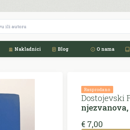
Nakladnici
Blog
O nama
Rasprodano
Dostojevski 
njezvanova,
€ 7,00