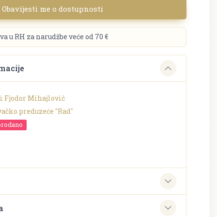
Obavijesti me o dostupnosti
va u RH za narudžbe veće od 70 €
macije
i Fjodor Mihajlovič
vačko preduzeće "Rad"
prodano
e
a