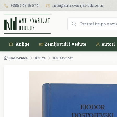
+385 1 48 16 574
info@antikvarijat-biblos.hr
Knjige
Zemljovidi i vedute
Autori
Naslovnica
Knjige
Književnost