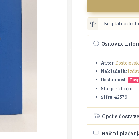
Besplatna dosta
Osnovne infor
Autor:
Dostojevsk
Nakladnik:
Izda
Dostupnost:
Ras
Stanje:
Odlično
Šifra:
42579
Opcije dostav
Načini plaćanj