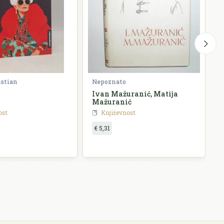
istian
Nepoznato
G
Ivan Mažuranić, Matija
P
Mažuranić
ost
Književnost
€ 5,31