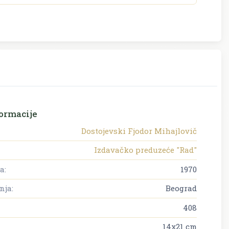
ormacije
Dostojevski Fjodor Mihajlovič
Izdavačko preduzeće "Rad"
a:
1970
nja:
Beograd
408
14x21 cm