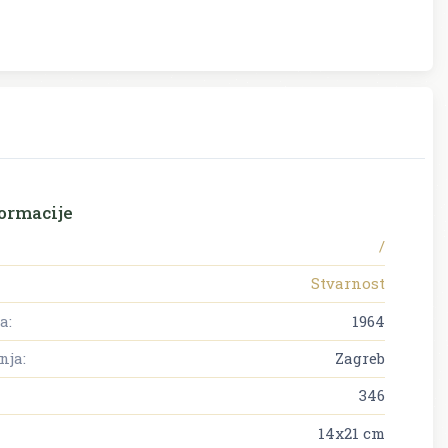
ormacije
/
Stvarnost
a:
1964
nja:
Zagreb
346
14x21 cm