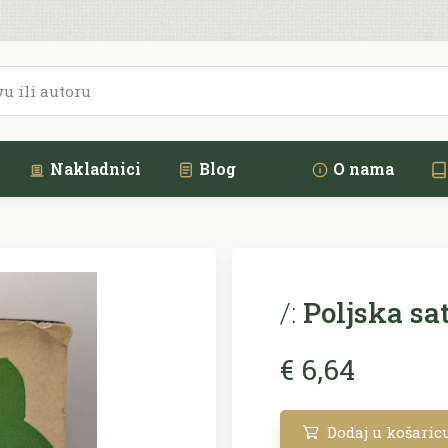
Nakladnici
Blog
O nama
/:
Poljska sat
€ 6,64
Dodaj u košaric