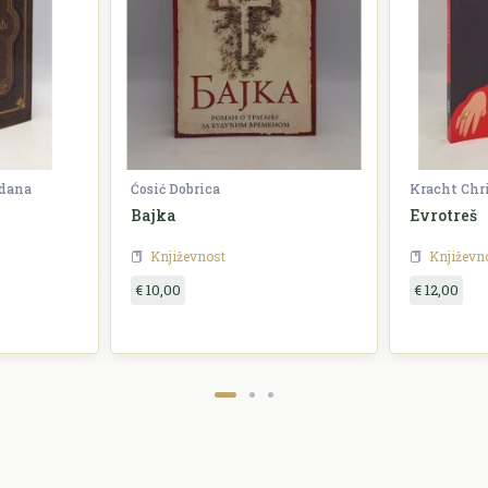
zdana
Ćosić Dobrica
Kracht Chr
Bajka
Evrotreš
Književnost
Književn
€ 10,00
€ 12,00