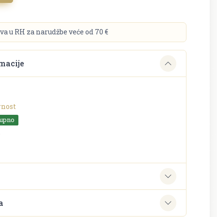
va u RH za narudžbe veće od 70 €
macije
rnost
tupno
o
e
a