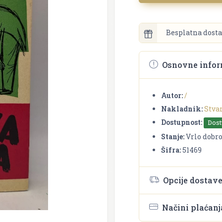
Besplatna dosta
Osnovne infor
Autor:
/
Nakladnik:
Stva
Dostupnost:
Dos
Stanje:
Vrlo dobr
Šifra:
51469
Opcije dostav
Načini plaćanj