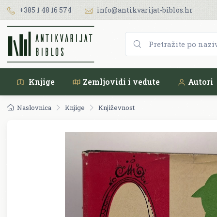
+385 1 48 16 574
info@antikvarijat-biblos.hr
Knjige
Zemljovidi i vedute
Autori
Naslovnica
Knjige
Književnost