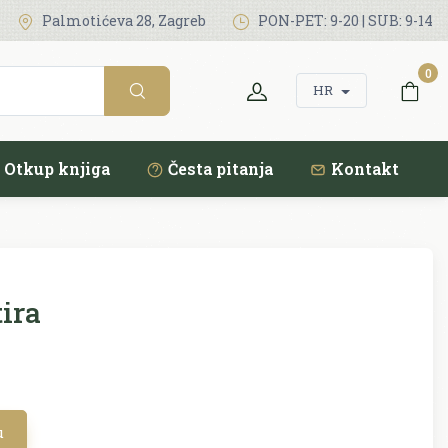
Palmotićeva 28, Zagreb
PON-PET: 9-20 | SUB: 9-14
0
HR
Otkup knjiga
Česta pitanja
Kontakt
ira
u