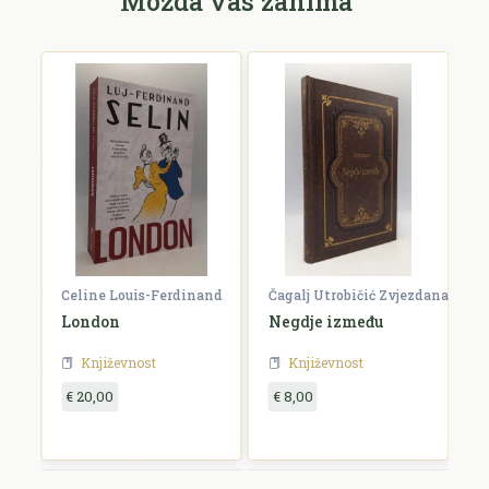
Možda vas zanima
Celine Louis-Ferdinand
Čagalj Utrobičić Zvjezdana
Ćo
London
Negdje između
B
Književnost
Književnost
€ 20,00
€ 8,00
€