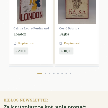
Celine Louis-Ferdinand
Ćosić Dobrica
K
a
London
Bajka
E
Književnost
Književnost
€ 20,00
€ 10,00
BIBLOS NEWSLETTER
Za knjigoljupce koji vole pronaći