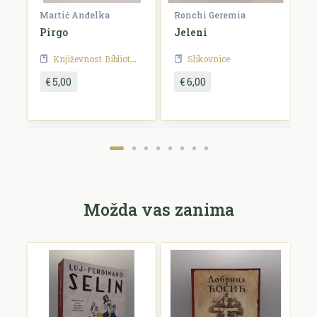
Martić Anđelka
Ronchi Geremia
B
u:
Pirgo
Jeleni
G
Književnost
Biblioteka Vjeverica
Slikovnice
€ 5,00
€ 6,00
Možda vas zanima