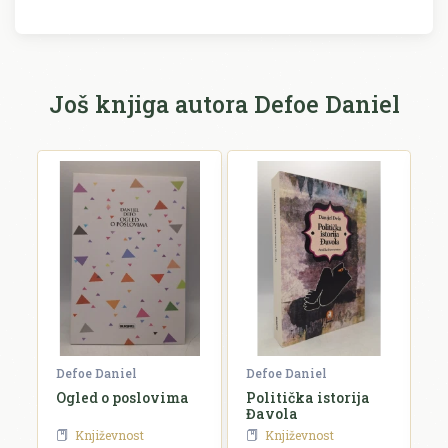
Recenzija će biti objavljena nakon provjere.
Ime i prezime *
Još knjiga autora Defoe Daniel
E-mail *
E-mail se ne prikazuje javno.
Ocjena *
Komentar *
Defoe Daniel
Defoe Daniel
D
Ogled o poslovima
Politička istorija
M
Đavola
Književnost
Književnost