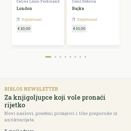
Celine Louis-Ferdinand
Ćosić Dobrica
K
a
London
Bajka
E
Književnost
Književnost
€ 20,00
€ 10,00
€
BIBLOS NEWSLETTER
Za knjigoljupce koji vole pronaći
rijetko
Novi naslovi, posebni primjerci i tihe preporuke iz
antikvarijata.