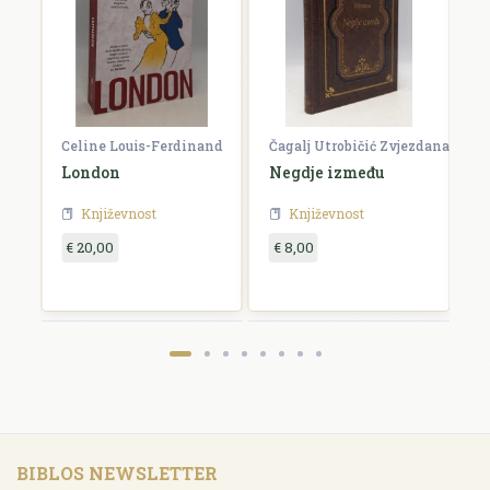
Celine Louis-Ferdinand
Čagalj Utrobičić Zvjezdana
Ćo
London
Negdje između
B
Književnost
Književnost
€ 20,00
€ 8,00
€
BIBLOS NEWSLETTER