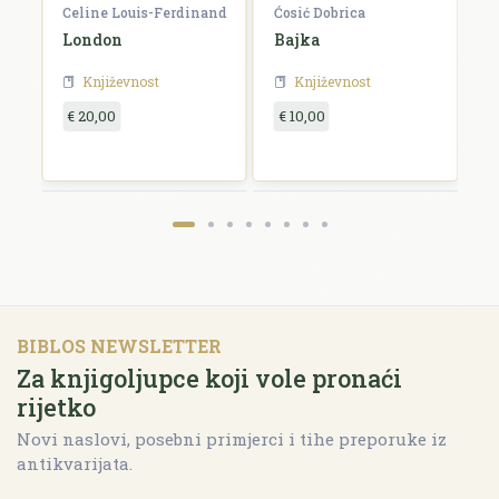
Celine Louis-Ferdinand
Ćosić Dobrica
K
a
London
Bajka
E
Književnost
Književnost
€ 20,00
€ 10,00
€
BIBLOS NEWSLETTER
Za knjigoljupce koji vole pronaći
rijetko
Novi naslovi, posebni primjerci i tihe preporuke iz
antikvarijata.