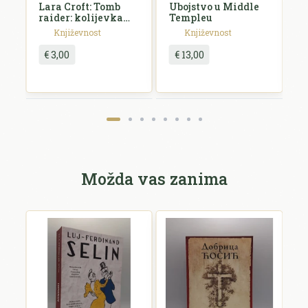
Lara Croft: Tomb
Ubojstvo u Middle
I
raider: kolijevka
Templeu
života
Književnost
Književnost
€ 3,00
€ 13,00
Možda vas zanima