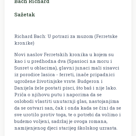
Bach Richard
Sažetak
Richard Bach: U potrazi za muzom (Ferretske
kronike)
Novi naslov Ferretskih kronika u kojem su
kao i u predhodna dva (Spasioci na moru i
Susret u oblacima), glavni junaci mali sisavci
iz porodice lasica - ferreti, inače pripadnici
ugrožene životinjske vrste. Budgeron i
Danijela žele postati pisci, što baš i nije lako.
Priča o njihovu putu i naporima da se
oslobodi vlastiti unutarnji glas, nastojanjima
da se ostvari san, čak i onda kada se čini da se
sve urotilo protiv toga, te o potrebi da volimo i
budemo voljeni, sadržaj je ovoga romana,
namijenjenog djeci starijeg školskog uzrasta.