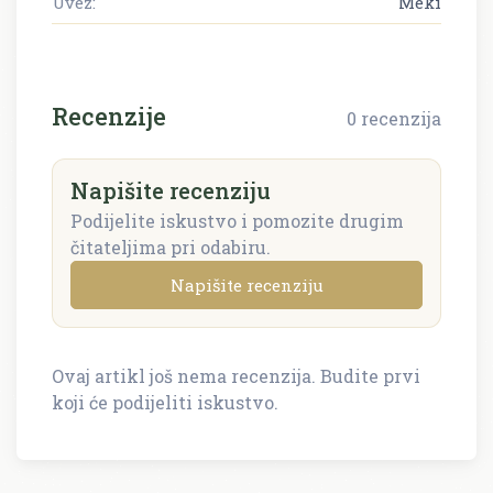
Uvez:
Meki
Recenzije
0 recenzija
Napišite recenziju
Podijelite iskustvo i pomozite drugim
čitateljima pri odabiru.
Napišite recenziju
Ovaj artikl još nema recenzija. Budite prvi
Napišite recenziju
koji će podijeliti iskustvo.
Recenzija će biti objavljena nakon provjere.
Ime i prezime *