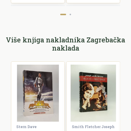
Više knjiga nakladnika Zagrebačka
naklada
Stern Dave
Smith Fletcher Joseph
B