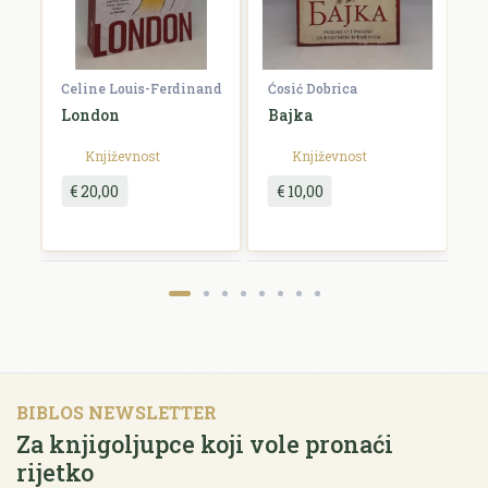
Celine Louis-Ferdinand
Ćosić Dobrica
K
a
London
Bajka
E
Književnost
Književnost
€ 20,00
€ 10,00
BIBLOS NEWSLETTER
Za knjigoljupce koji vole pronaći
rijetko