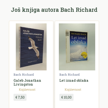
Još knjiga autora Bach Richard
E-mail *
E-mail se ne prikazuje javno.
Ocjena *
Komentar *
Bach Richard
Bach Richard
B
Galeb Jonathan
Let iznad oblaka
S
Livingston
(
Književnost
Književnost
€ 7,50
€ 10,00
Pošalji recenziju