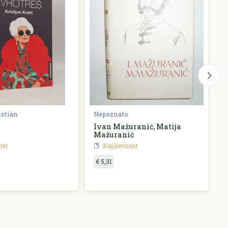
istian
Nepoznato
G
Ivan Mažuranić, Matija
P
Mažuranić
ost
Književnost
€ 5,31