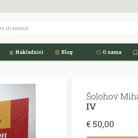
Nakladnici
Blog
O nama
Šolohov Miha
IV
€ 50,00