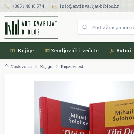
+385 1 48 16 574
info@antikvarijat-biblos.hr
Knjige
Zemljovidi i vedute
Autori
Naslovnica
Knjige
Književnost