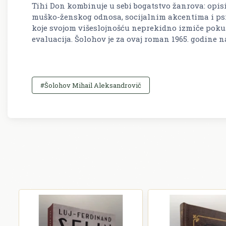
Tihi Don kombinuje u sebi bogatstvo žanrova: opis
muško-ženskog odnosa, socijalnim akcentima i ps
koje svojom višeslojnošću neprekidno izmiče pokuš
evaluacija. Šolohov je za ovaj roman 1965. godine
#Šolohov Mihail Aleksandrovič