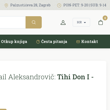
Palmotićeva 28, Zagreb
PON-PET: 9-20 | SUB: 9-14
0
HR
Otkup knjiga
Česta pitanja
Kontakt
il Aleksandrovič:
Tihi Don I -