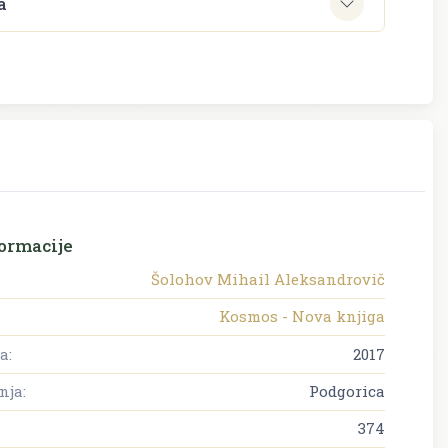
a
ormacije
Šolohov Mihail Aleksandrovič
Kosmos - Nova knjiga
a:
2017
nja:
Podgorica
374