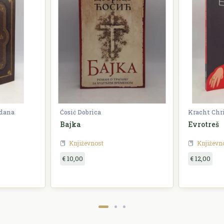
zdana
Ćosić Dobrica
Kracht Chr
Bajka
Evrotreš
Književnost
Književn
€ 10,00
€ 12,00