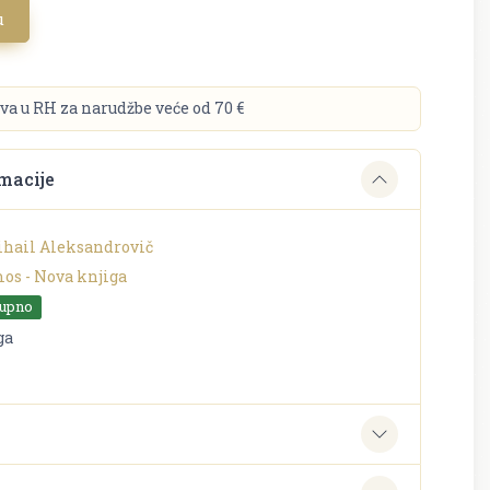
u
va u RH za narudžbe veće od 70 €
macije
ihail Aleksandrovič
os - Nova knjiga
tupno
ga
e