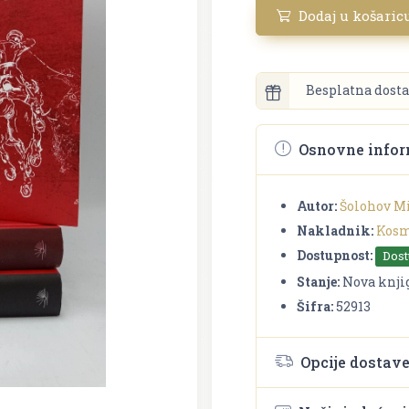
Dodaj u košaric
Besplatna dosta
Osnovne infor
Autor:
Šolohov M
Nakladnik:
Kosm
Dostupnost:
Dos
Stanje:
Nova knji
Šifra:
52913
Opcije dostav