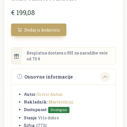
€ 199,08
Dodaj u košaricu
Besplatna dostava u RH za narudžbe veće
od 70 €
Osnovne informacije
Autor:
Sivrić Antun
Nakladnik:
Martecchini
Dostupnost:
Dostupno
Stanje:
Vrlo dobro
Šifra:
17731