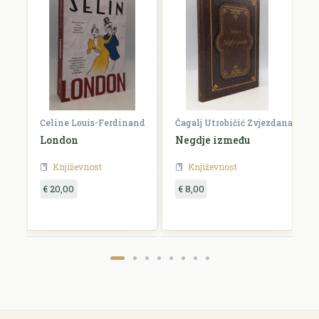
Celine Louis-Ferdinand
Čagalj Utrobičić Zvjezdana
Ćo
London
Negdje između
B
Književnost
Književnost
€ 20,00
€ 8,00
€