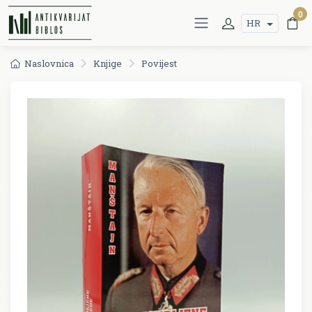
0
HR
Naslovnica
Knjige
Povijest