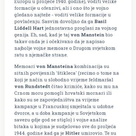
Europu u proljeće 1940. godine), voditi velike
formacije u ofenzivi, ali i ono što je vojno
gledano najteže - voditi velike formacije u
povlačenju. Sasvim dovoljno da ga
Basil
Liddell Hart
jednostavno proglasi za vojnog
genija. Eh, sad, kad je taj
von Manstein
bio
takav onda je i očekivano da je napisao
najbolje vojne memoare o Drugom svjetskom
ratu s njemačke strane.
Memoari
von Mansteina
kombinacija su
sitnih povijesnih 'štikleca' (recimo o tome na
koji je način u slobodno vrijeme feldmaršal
von Rundstedt
čitao krimiće, kako su mu na
Crnom moru pomogli hrvatski mornari ili
kako su se zapovjedništva za vrijeme
kampanje u Francuskoj smještala u udobne
dvorce, a u doba kampanje u Sovjetskom
savezu gdje god se stiglo) i vojne analize
bitaka u kojima je sudjelovao sve do proljeća
1944. godine kad ga je
Hitler
umirovio. Te su