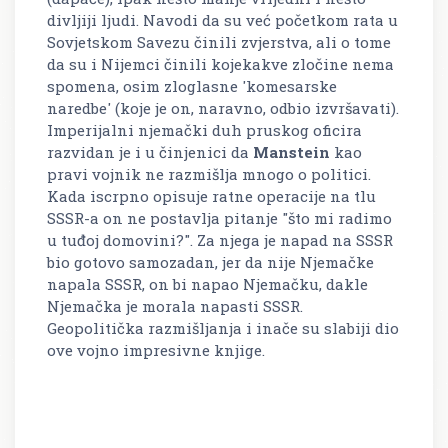
divljiji ljudi. Navodi da su već početkom rata u
Sovjetskom Savezu činili zvjerstva, ali o tome
da su i Nijemci činili kojekakve zločine nema
spomena, osim zloglasne 'komesarske
naredbe' (koje je on, naravno, odbio izvršavati).
Imperijalni njemački duh pruskog oficira
razvidan je i u činjenici da
Manstein
kao
pravi vojnik ne razmišlja mnogo o politici.
Kada iscrpno opisuje ratne operacije na tlu
SSSR-a on ne postavlja pitanje "što mi radimo
u tuđoj domovini?". Za njega je napad na SSSR
bio gotovo samozadan, jer da nije Njemačke
napala SSSR, on bi napao Njemačku, dakle
Njemačka je morala napasti SSSR.
Geopolitička razmišljanja i inače su slabiji dio
ove vojno impresivne knjige.