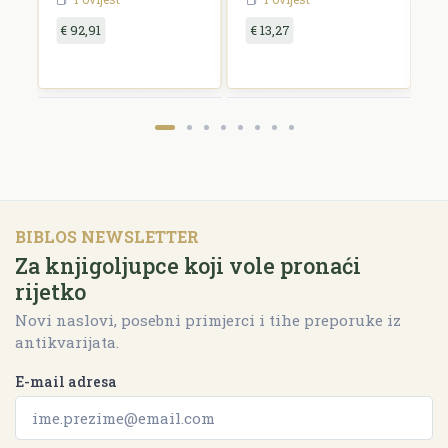
€ 92,91
€ 13,27
€
BIBLOS NEWSLETTER
Za knjigoljupce koji vole pronaći
rijetko
Novi naslovi, posebni primjerci i tihe preporuke iz
antikvarijata.
E-mail adresa