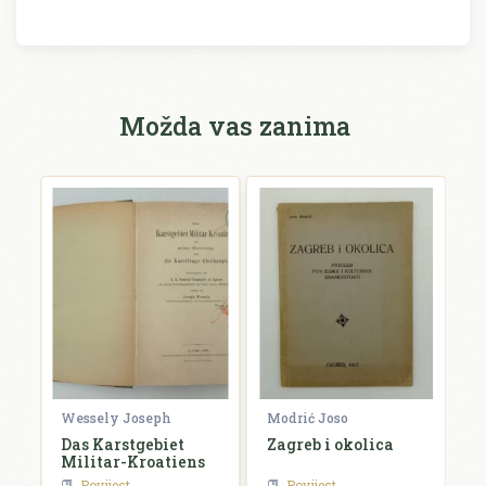
Možda vas zanima
Wessely Joseph
Modrić Joso
R
e
Das Karstgebiet
Zagreb i okolica
H
Militar-Kroatiens
H
Povijest
Povijest