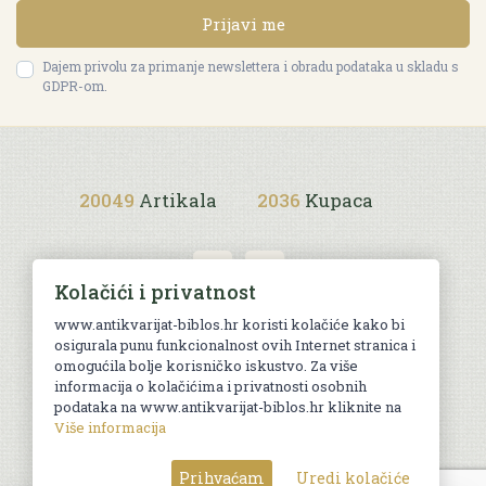
Prijavi me
Dajem privolu za primanje newslettera i obradu podataka u skladu s
GDPR-om.
20049
Artikala
2036
Kupaca
Kolačići i privatnost
www.antikvarijat-biblos.hr koristi kolačiće kako bi
osigurala punu funkcionalnost ovih Internet stranica i
Uvjeti kupnje
omogućila bolje korisničko iskustvo. Za više
informacija o kolačićima i privatnosti osobnih
podataka na www.antikvarijat-biblos.hr kliknite na
Više informacija
© Sva prava pridržana. Web by
AG media
Prihvaćam
Uredi kolačiće