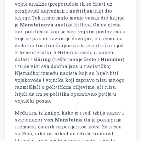
vojne analize (preporučuje ih se čitati uz
zemljovid) najvažniji i najbriljantniji dio
knjige. Tek nešto malo manje važan dio knjige
je
Mansteinova
analiza Hitlera. On ga gleda
kao političara koji se bavi vojnim poslovima u
koje se pak ne razumije dovoljno, a u čemu ga
dodatno limitira činjenica da je političar i još
k tome diktator. S Hitlerom često u paketu
dolazi i
Göring
(nešto manje često i
Himmler
)
i tu se vidi sva dubina jaza u nacističkoj
Njemačkoj između nacista koji su htjeli biti
vojskovođe i vojnika koji zapravo nisu mnogo
razmišljali o političkim ciljevima, ali nisu
htjeli da im se politika operativno petlja u
vojnički posao.
Međutim, iz knjige, kako je i red, izbija narav i
svjetonazor
von Mansteina
. On je ponajprije
njemački časnik imperijalnog kova. Za njega
su Rusi, iako im nikad ne odriče hrabrost
(dapače), ipak nešto manje vrijedni i nešto