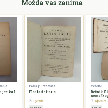
Možda vas zanima
ranjo
Pomey Francisco
Veselić
 jezika I
Flos latinitatis
Rečnik il
nemačkog
Rječnici
Rječnici