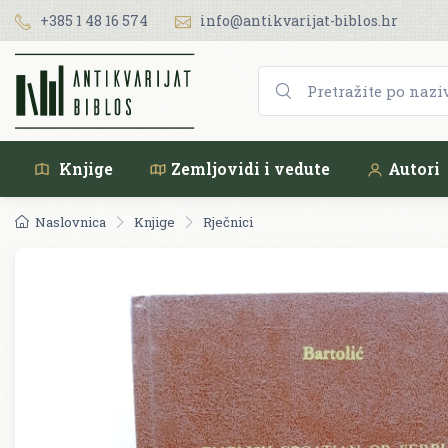
+385 1 48 16 574
info@antikvarijat-biblos.hr
Knjige
Zemljovidi i vedute
Autori
Naslovnica
Knjige
Rječnici