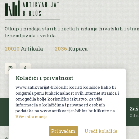
Otkup i prodaja starih i rijetkih izdanja hrvatskih i stra
te zemljovida i veduta
20010
Artikala
2036
Kupaca
Kolačići i privatnost
www.antikvarijat-biblos.hr koristi kolačiće kako bi
osigurala punu funkcionalnost ovih Internet stranica i
omogućila bolje korisničko iskustvo. Za više
informacija o kolačićima i privatnosti osobnih
Besplatna dostava
Zaš
podataka na www.antikvarijat-biblos.hr kliknite na
Za sve narudžbe u RH iznad 70 EUR.
Od n
Više informacija
Prihvaćam
Uredi kolačiće