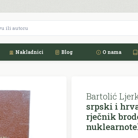
Nakladnici
Blog
O nama
Bartolić Ljer
srpski i hrv
rječnik brod
nuklearnote