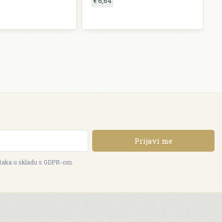
€ 6,64
Prijavi me
ataka u skladu s GDPR-om.