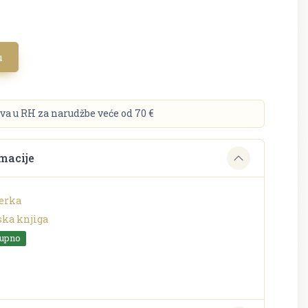
u
va u RH za narudžbe veće od 70 €
macije
jerka
ska knjiga
tupno