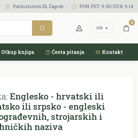
Palmotićeva 28, Zagreb
PON-PET: 9-20 | SUB: 9-14
0
HR
Otkup knjiga
Česta pitanja
Kontakt
ka:
Englesko - hrvatski ili
atsko ili srpsko - engleski
ograđevnih, strojarskih i
hničkih naziva