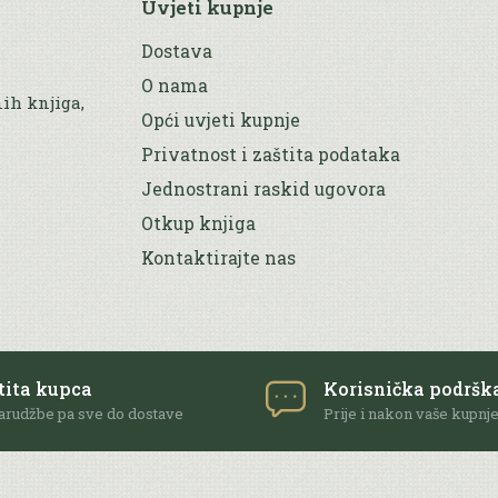
Uvjeti kupnje
Dostava
O nama
nih knjiga,
Opći uvjeti kupnje
Privatnost i zaštita podataka
Jednostrani raskid ugovora
Otkup knjiga
Kontaktirajte nas
tita kupca
Korisnička podršk
arudžbe pa sve do dostave
Prije i nakon vaše kupnj