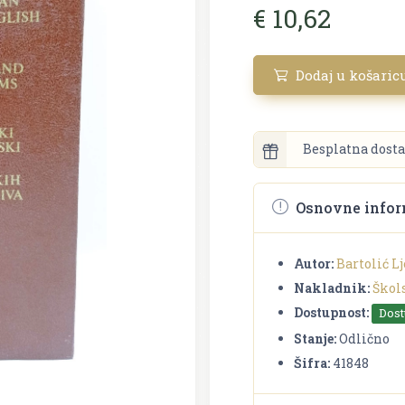
€ 10,62
Dodaj u košaric
Besplatna dosta
Osnovne infor
Autor:
Bartolić L
Nakladnik:
Škol
Dostupnost:
Dos
Stanje:
Odlično
Šifra:
41848