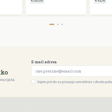
€ 120,00
€ 92,91
E-mail adresa
tko
varijata.
Dajem privolu za primanje newslettera i obradu pod