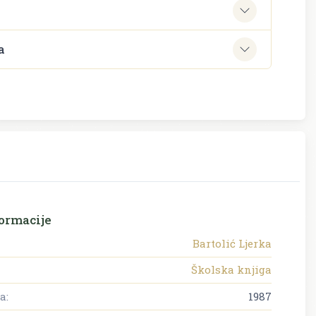
e
a
ormacije
Bartolić Ljerka
Školska knjiga
a:
1987