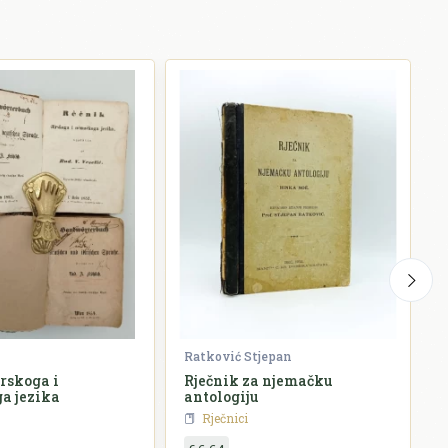
Ratković Stjepan
K
irskoga i
Rječnik za njemačku
S
a jezika
antologiju
Rječnici