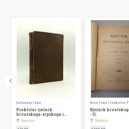
Scherzer Ivan
Broz Ivan | Iveković F
Praktični rječnik
Rječnik hrvatskoga
hrvatskoga-srpskoga i
- II.
njemačkoga jezika
Rječnici
Rječnici