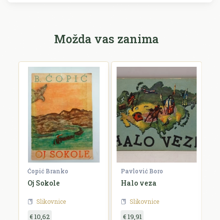
Možda vas zanima
Ćopić Branko
Pavlović Boro
C
 u
Oj Sokole
Halo veza
Do
Slikovnice
Slikovnice
€ 10,62
€ 19,91
€