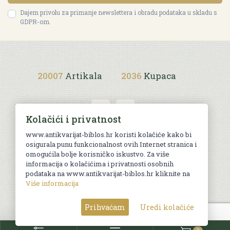
Dajem privolu za primanje newslettera i obradu podataka u skladu s
GDPR-om.
20007
Artikala
2036
Kupaca
Kolačići i privatnost
www.antikvarijat-biblos.hr koristi kolačiće kako bi
osigurala punu funkcionalnost ovih Internet stranica i
Uvjeti kupnje
omogućila bolje korisničko iskustvo. Za više
informacija o kolačićima i privatnosti osobnih
podataka na www.antikvarijat-biblos.hr kliknite na
Više informacija
© Sva prava pridržana. Web by
AG media
Prihvaćam
Uredi kolačiće