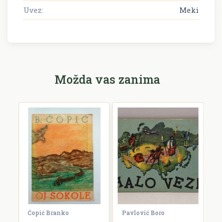
Uvez:
Meki
Možda vas zanima
Ćopić Branko
Pavlović Boro
C