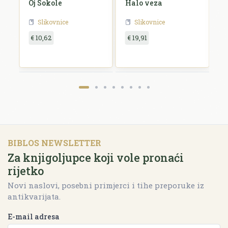
 u
Oj Sokole
Halo veza
Do
Slikovnice
Slikovnice
€ 10,62
€ 19,91
€
BIBLOS NEWSLETTER
Za knjigoljupce koji vole pronaći
rijetko
Novi naslovi, posebni primjerci i tihe preporuke iz
antikvarijata.
E-mail adresa