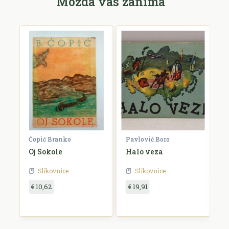
Možda vas zanima
Ćopić Branko
Pavlović Boro
C
 u
Oj Sokole
Halo veza
Do
Slikovnice
Slikovnice
€ 10,62
€ 19,91
€