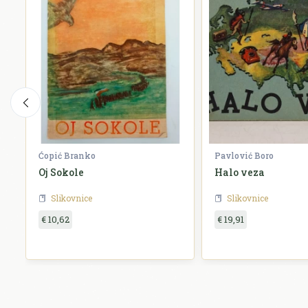
Ćopić Branko
Pavlović Boro
Oj Sokole
Halo veza
Slikovnice
Slikovnice
€ 10,62
€ 19,91