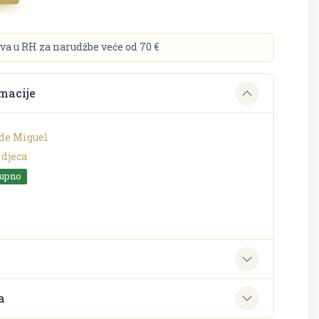
va u RH za narudžbe veće od 70 €
macije
de Miguel
 djeca
tupno
o
e
a