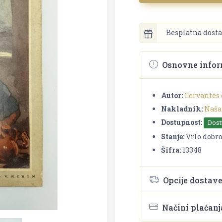
Besplatna dosta
Osnovne infor
Autor:
Cervantes 
Nakladnik:
Naša
Dostupnost:
Dos
Stanje:
Vrlo dobr
Šifra:
13348
Opcije dostav
Načini plaćanj