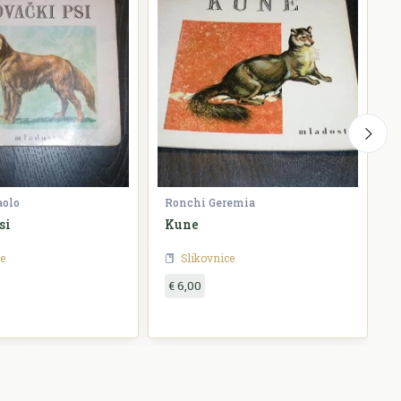
aolo
Ronchi Geremia
B
si
Kune
e
Slikovnice
€ 6,00