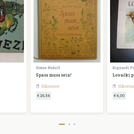
Hesse Rudolf
Bignardi P
Spass muss sein!
Lovački p
Slikovnice
Slikovnic
€ 26,54
€ 6,00