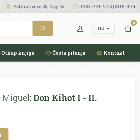
Palmotićeva 28, Zagreb
PON-PET: 9-20 | SUB: 9-14
0
HR
Otkup knjiga
Česta pitanja
Kontakt
 Miguel:
Don Kihot I - II.
u