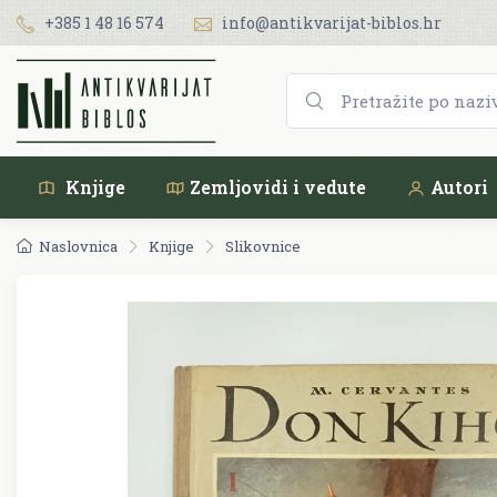
+385 1 48 16 574
info@antikvarijat-biblos.hr
Knjige
Zemljovidi i vedute
Autori
Naslovnica
Knjige
Slikovnice