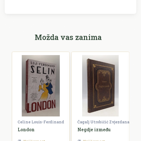
Možda vas zanima
Celine Louis-Ferdinand
Čagalj Utrobičić Zvjezdana
Ćo
London
Negdje između
B