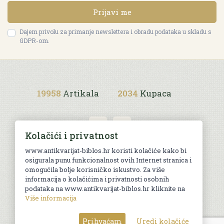
Prijavi me
Dajem privolu za primanje newslettera i obradu podataka u skladu s
GDPR-om.
19958
Artikala
2034
Kupaca
Kolačići i privatnost
www.antikvarijat-biblos.hr koristi kolačiće kako bi
osigurala punu funkcionalnost ovih Internet stranica i
Uvjeti kupnje
omogućila bolje korisničko iskustvo. Za više
informacija o kolačićima i privatnosti osobnih
podataka na www.antikvarijat-biblos.hr kliknite na
Više informacija
© Sva prava pridržana. Web by
AG media
Prihvaćam
Uredi kolačiće