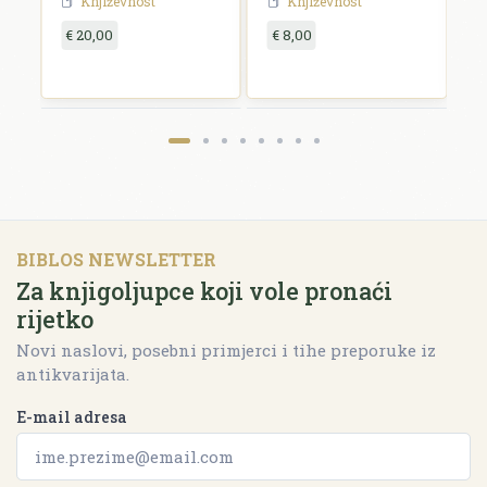
Književnost
Književnost
€ 20,00
€ 8,00
€
BIBLOS NEWSLETTER
Za knjigoljupce koji vole pronaći
rijetko
Novi naslovi, posebni primjerci i tihe preporuke iz
antikvarijata.
E-mail adresa