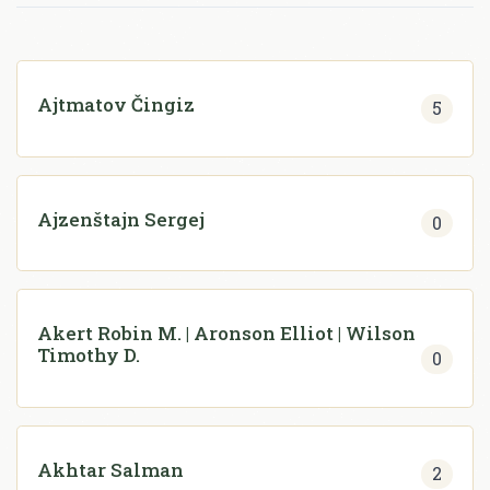
Ajtmatov Čingiz
5
Ajzenštajn Sergej
0
Akert Robin M. | Aronson Elliot | Wilson
Timothy D.
0
Akhtar Salman
2