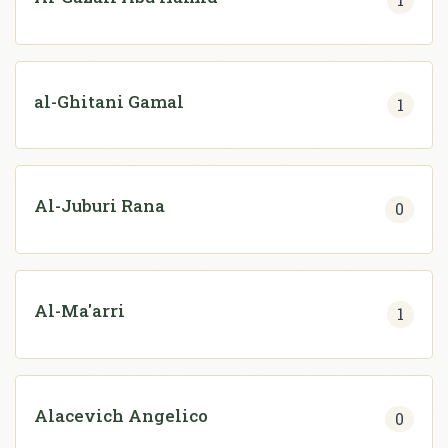
al-Ghitani Gamal
1
Al-Juburi Rana
0
Al-Ma'arri
1
Alacevich Angelico
0