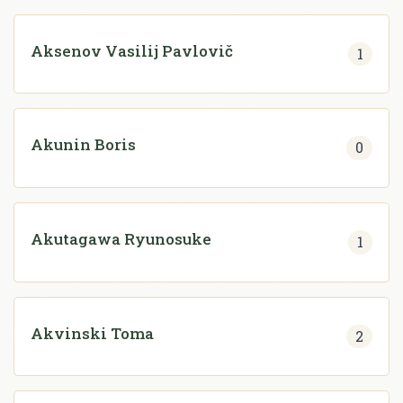
Aksenov Vasilij Pavlovič
1
Akunin Boris
0
Akutagawa Ryunosuke
1
Akvinski Toma
2