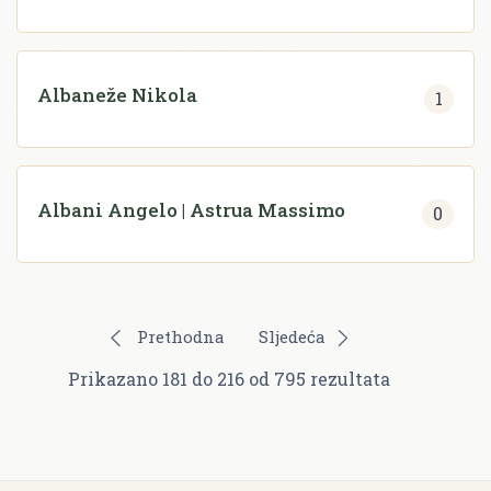
Albaneže Nikola
1
Albani Angelo | Astrua Massimo
0
Prethodna
Sljedeća
Prikazano
181
do
216
od
795
rezultata