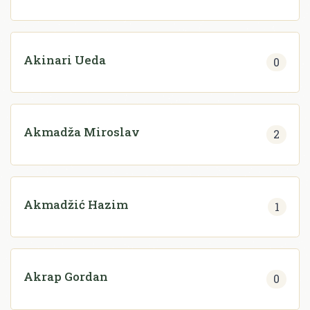
Akinari Ueda
0
Akmadža Miroslav
2
Akmadžić Hazim
1
Akrap Gordan
0