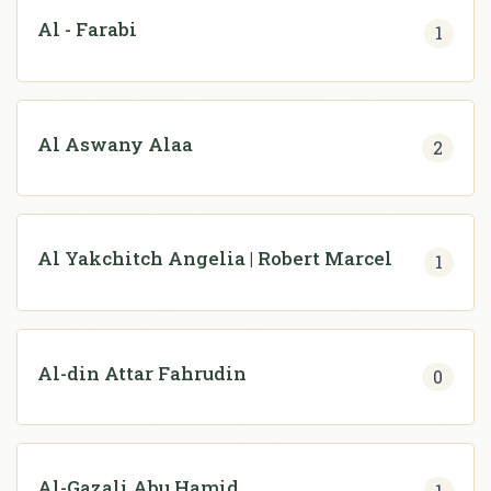
Al - Farabi
1
Al Aswany Alaa
2
Al Yakchitch Angelia | Robert Marcel
1
Al-din Attar Fahrudin
0
Al-Gazali Abu Hamid
1