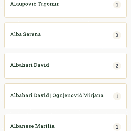
Alaupović Tugomir
1
Alba Serena
0
Albahari David
2
Albahari David | Ognjenović Mirjana
1
Albanese Marilia
1