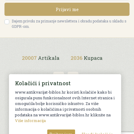
Prijavi me
Dajem privolu za primanje newslettera i obradu podataka u skladu s
GDPR-om.
20007
Artikala
2036
Kupaca
Kolačići i privatnost
www.antikvarijat-biblos.hr koristi kolačiće kako bi
osigurala punu funkcionalnost ovih Internet stranica i
Uvjeti kupnje
omogućila bolje korisničko iskustvo. Za više
informacija o kolačićima i privatnosti osobnih
podataka na www.antikvarijat-biblos.hr kliknite na
Više informacija
© Sva prava pridržana. Web by
AG media