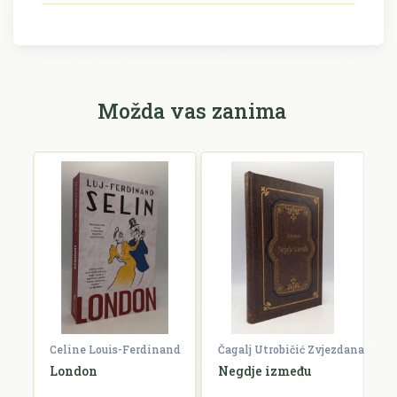
Možda vas zanima
Celine Louis-Ferdinand
Čagalj Utrobičić Zvjezdana
Ćo
London
Negdje između
B