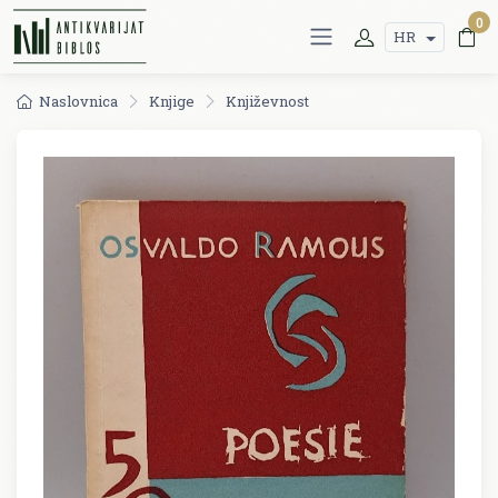
0
HR
Naslovnica
Knjige
Književnost