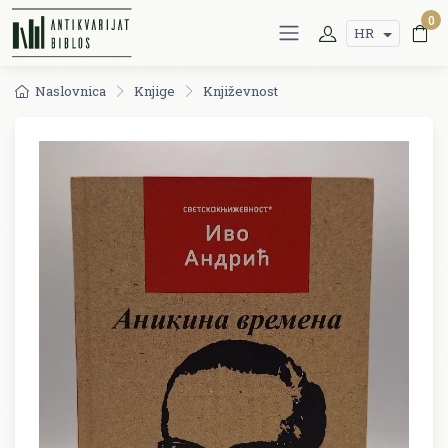
0
HR
Naslovnica
Knjige
Književnost