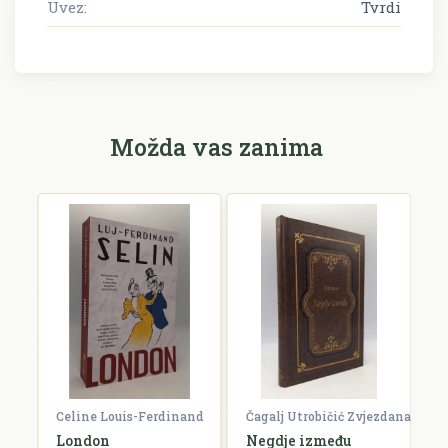
Uvez:
Tvrdi
Možda vas zanima
Celine Louis-Ferdinand
Čagalj Utrobičić Zvjezdana
Ćo
London
Negdje između
B