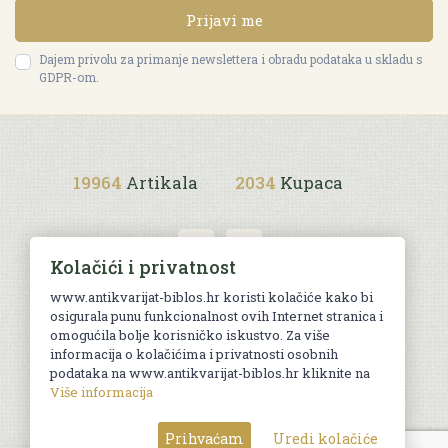
Prijavi me
Dajem privolu za primanje newslettera i obradu podataka u skladu s
GDPR-om.
19964
Artikala
2034
Kupaca
Kolačići i privatnost
www.antikvarijat-biblos.hr koristi kolačiće kako bi
osigurala punu funkcionalnost ovih Internet stranica i
Uvjeti kupnje
omogućila bolje korisničko iskustvo. Za više
informacija o kolačićima i privatnosti osobnih
podataka na www.antikvarijat-biblos.hr kliknite na
Više informacija
© Sva prava pridržana. Web by
AG media
Prihvaćam
Uredi kolačiće