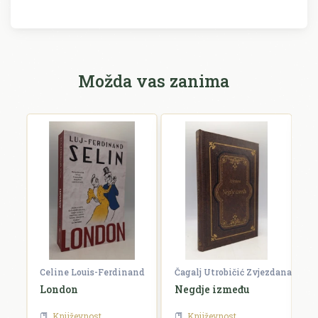
Možda vas zanima
Celine Louis-Ferdinand
Čagalj Utrobičić Zvjezdana
Ćo
London
Negdje između
B
Književnost
Književnost