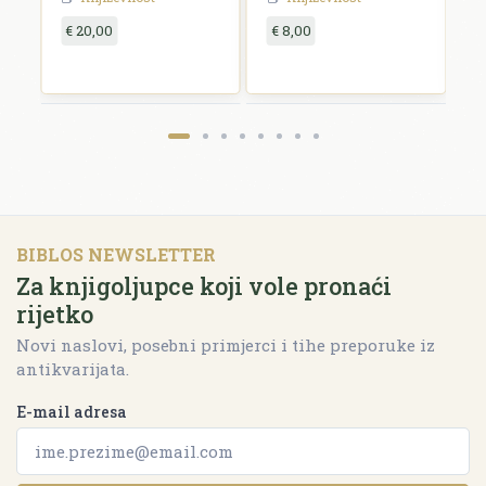
€ 20,00
€ 8,00
€
BIBLOS NEWSLETTER
Za knjigoljupce koji vole pronaći
rijetko
Novi naslovi, posebni primjerci i tihe preporuke iz
antikvarijata.
E-mail adresa