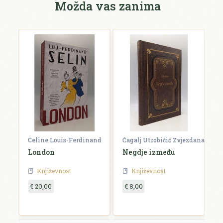
Možda vas zanima
Celine Louis-Ferdinand
Čagalj Utrobičić Zvjezdana
Ćo
London
Negdje između
B
Književnost
Književnost
€ 20,00
€ 8,00
€