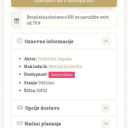
Obavijesti me o dostupnosti
Besplatna dostava u RH za narudžbe veće
od 70 €
Osnovne informacije
Autor:
Truhelka Jagoda
Nakladnik:
Matica hrvatska
Dostupnost:
Rasprodano
Stanje:
Odlično
Šifra:
31832
Opcije dostave
Načini plaćanja