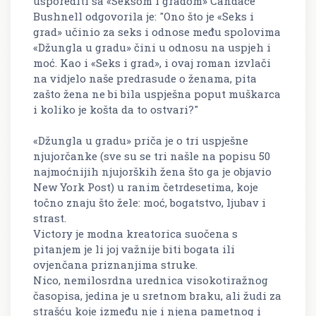
usporediti sa «Seksom i gradom» Candace
Bushnell odgovorila je: "Ono što je «Seks i
grad» učinio za seks i odnose među spolovima
«Džungla u gradu» čini u odnosu na uspjeh i
moć. Kao i «Seks i grad», i ovaj roman izvlači
na vidjelo naše predrasude o ženama, pita
zašto žena ne bi bila uspješna poput muškarca
i koliko je košta da to ostvari?"
«Džungla u gradu» priča je o tri uspješne
njujorčanke (sve su se tri našle na popisu 50
najmoćnijih njujorških žena što ga je objavio
New York Post) u ranim četrdesetima, koje
točno znaju što žele: moć, bogatstvo, ljubav i
strast.
Victory je modna kreatorica suočena s
pitanjem je li joj važnije biti bogata ili
ovjenčana priznanjima struke.
Nico, nemilosrdna urednica visokotiražnog
časopisa, jedina je u sretnom braku, ali žudi za
strašću koje između nje i njena pametnog i