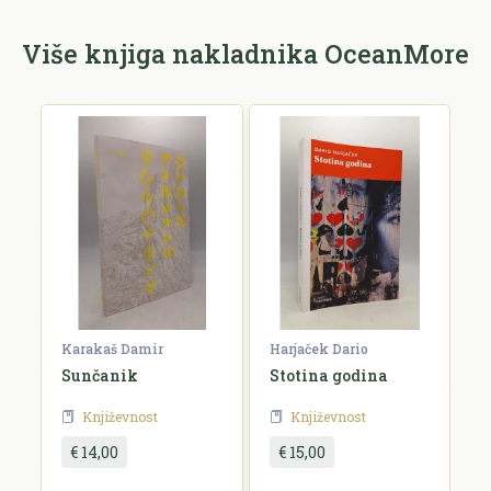
Više knjiga nakladnika OceanMore
Karakaš Damir
Harjaček Dario
S
Sunčanik
Stotina godina
P
Književnost
Književnost
€ 14,00
€ 15,00