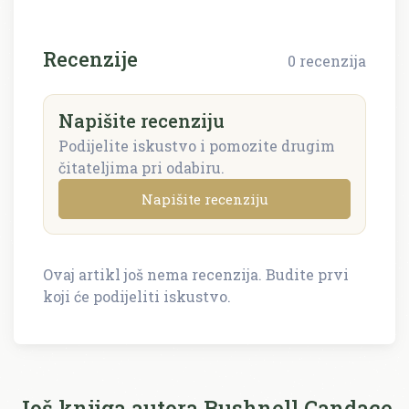
Recenzije
0 recenzija
Napišite recenziju
Podijelite iskustvo i pomozite drugim
čitateljima pri odabiru.
Napišite recenziju
Ovaj artikl još nema recenzija. Budite prvi
Napišite recenziju
koji će podijeliti iskustvo.
Recenzija će biti objavljena nakon provjere.
Ime i prezime *
Još knjiga autora Bushnell Candace