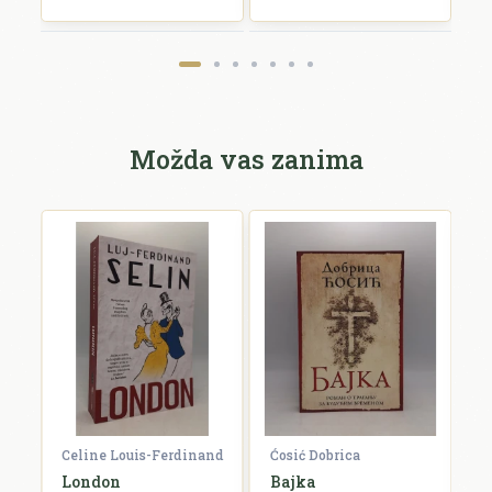
Možda vas zanima
Celine Louis-Ferdinand
Ćosić Dobrica
K
a
London
Bajka
E