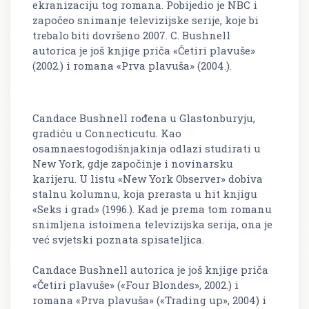
ekranizaciju tog romana. Pobijedio je NBC i
započeo snimanje televizijske serije, koje bi
trebalo biti dovršeno 2007. C. Bushnell
autorica je još knjige priča «Četiri plavuše»
(2002.) i romana «Prva plavuša» (2004.).
Candace Bushnell rođena u Glastonburyju,
gradiću u Connecticutu. Kao
osamnaestogodišnjakinja odlazi studirati u
New York, gdje započinje i novinarsku
karijeru. U listu «New York Observer» dobiva
stalnu kolumnu, koja prerasta u hit knjigu
«Seks i grad» (1996.). Kad je prema tom romanu
snimljena istoimena televizijska serija, ona je
već svjetski poznata spisateljica.
Candace Bushnell autorica je još knjige priča
«Četiri plavuše» («Four Blondes», 2002.) i
romana «Prva plavuša» («Trading up», 2004) i