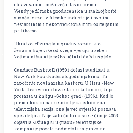
obrazovanog muža već odavno nema.
Wendy je filmska producentica u stalnoj borbi
s moćnicima iz filmske industrije i svojim
nestabilnim i nekonvencionalnim obiteljskim
prilikama.
Ukratko, «Džungla u gradu» roman je o
ženama koje više od svega vjeruju u sebe i
kojima ništa nije teško učiniti da bi uspjele.
Candace Bushnell (1959.) dolazi studirati u
New York kao dvadesetogodišnjakinja. Tu
započinje novinarsku karijeru. U listu «New
York Observer» dobiva stalnu kolumnu, koja
prerasta u knjigu «Seks i grad» (1996.). Kad je
prema tom romanu snimljena istoimena
televizijska serija, ona je već svjetski poznata
spisateljica. Nije zato čudo da su se čim je 2005.
objavila «Džunglu u gradu» televizijske
kompanije počele nadmetati za prava na