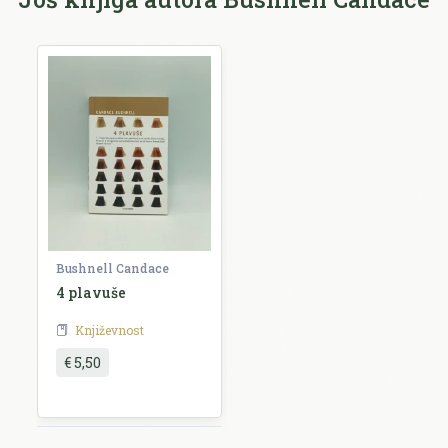
E-mail *
E-mail se ne prikazuje javno.
Ocjena *
Komentar *
Bushnell Candace
4 plavuše
Književnost
€ 5,50
Pošalji recenziju