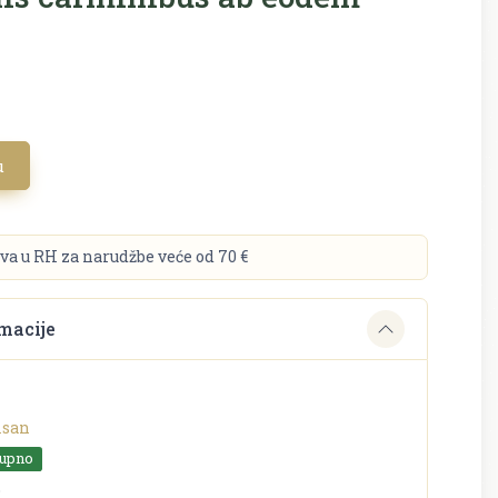
u
va u RH za narudžbe veće od 70 €
macije
isan
tupno
o