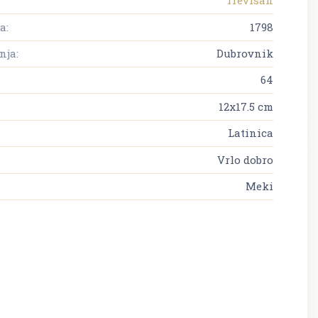
Trevisan
a:
1798
nja:
Dubrovnik
64
12x17.5 cm
Latinica
Vrlo dobro
Meki