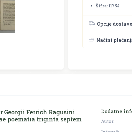
Šifra:
11754
Opcije dostav
Načini plaćanj
Dodatne inf
Georgii Ferrich Ragusini
uae poematia triginta septem
Autor: