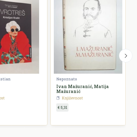
istian
Nepoznato
G
Ivan Mažuranić, Matija
P
Mažuranić
ost
Književnost
€ 5,31