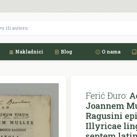
Nakladnici
Blog
O nama
Ferić Ðuro:
Ad
Joannem Mul
Ragusini epi
Illyricae li
septem lati