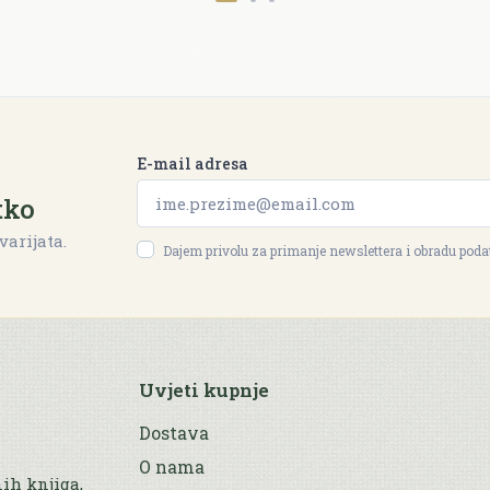
E-mail adresa
tko
varijata.
Dajem privolu za primanje newslettera i obradu pod
Uvjeti kupnje
Dostava
O nama
nih knjiga,