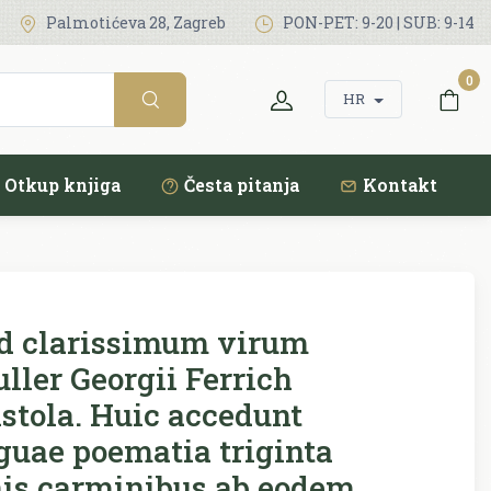
Palmotićeva 28, Zagreb
PON-PET: 9-20 | SUB: 9-14
0
HR
Otkup knjiga
Česta pitanja
Kontakt
 clarissimum virum
ler Georgii Ferrich
stola. Huic accedunt
nguae poematia triginta
nis carminibus ab eodem