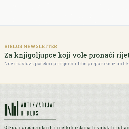
BIBLOS NEWSLETTER
Za knjigoljupce koji vole pronaći rije
Novi naslovi, posebni primjerci i tihe preporuke iz antik
Otkup i prodaja starih i rijetkih izdanja hrvatskih i stra