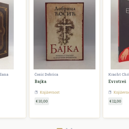
zdana
Ćosić Dobrica
Kracht Chr
Bajka
Evrotreš
Književnost
Književn
€ 10,00
€ 12,00