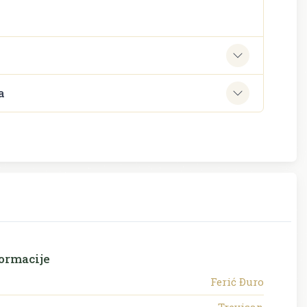
e
a
ormacije
Ferić Ðuro