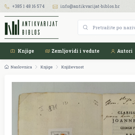
+385 1 48 16 574
info@antikvarijat-biblos.hr
Knjige
Zemljovidi i vedute
Autori
Naslovnica
Knjige
Književnost