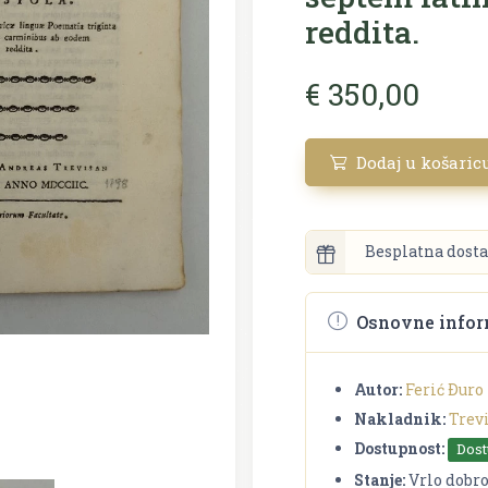
reddita.
€ 350,00
Dodaj u košaric
Besplatna dosta
Osnovne infor
Autor:
Ferić Ðuro
Nakladnik:
Trev
Dostupnost:
Dos
Stanje:
Vrlo dobr