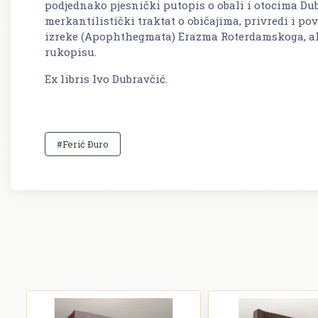
podjednako pjesnički putopis o obali i otocima Dubr
merkantilistički traktat o običajima, privredi i pov
izreke (Apophthegmata) Erazma Roterdamskoga, ali t
rukopisu.
Ex libris Ivo Dubravčić.
#Ferić Ðuro