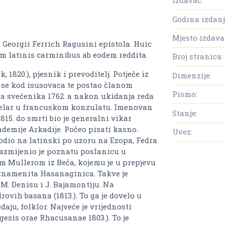
Izdavač:
Godina izdanj
Mjesto izdava
Georgii Ferrich Ragusini epistola. Huic
em latinis carminibus ab eodem reddita.
Broj stranica:
 1820.), pjesnik i prevoditelj. Potječe iz
Dimenzije:
 se kod isusovaca te postao članom
Pismo:
 za svećenika 1762. a nakon ukidanja reda
ncelar u francuskom konzulatu. Imenovan
Stanje:
15. do smrti bio je generalni vikar
demije Arkadije. Počeo pisati kasno.
Uvez:
vodio na latinski po uzoru na Ezopa, Fedra
azmijenio je poznatu poslanicu u
Mullerom iz Beča, kojemu je u prepjevu
 znamenita
Hasanaginica
. Takve je
M. Denisu i J. Bajamontiju. Na
rovih basana (1813.). To ga je dovelo u
ju, folklor. Najveće je vrijednosti
gesis orae Rhacusanae 1803
.). To je