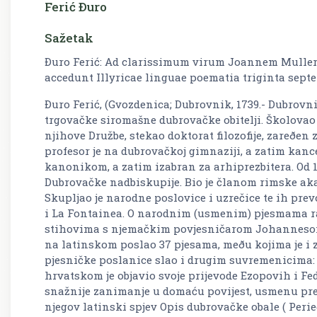
Ferić Ðuro
Sažetak
Ðuro Ferić: Ad clarissimum virum Joannem Muller 
accedunt Illyricae linguae poematia triginta sept
Ðuro Ferić, (Gvozdenica; Dubrovnik, 1739.- Dubrovnik,
trgovačke siromašne dubrovačke obitelji. Školovao
njihove Družbe, stekao doktorat filozofije, zareðen
profesor je na dubrovačkoj gimnaziji, a zatim ka
kanonikom, a zatim izabran za arhiprezbitera. Od 18
Dubrovačke nadbiskupije. Bio je članom rimske aka
Skupljao je narodne poslovice i uzrečice te ih pre
i La Fontainea. O narodnim (usmenim) pjesmama r
stihovima s njemačkim povjesničarom Johannesom 
na latinskom poslao 37 pjesama, meðu kojima je i
pjesničke poslanice slao i drugim suvremenicima: 
hrvatskom je objavio svoje prijevode Ezopovih i Fed
snažnije zanimanje u domaću povijest, usmenu preda
njegov latinski spjev
Opis dubrovačke obale
(
Perie