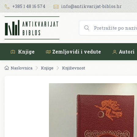
+385 1 48 16 574
info@antikvarijat-biblos.hr
Knjige
Zemljovidi i vedute
Autori
Naslovnica
Knjige
Književnost