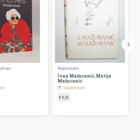
istian
Nepoznato
G
Ivan Mažuranić, Matija
P
Mažuranić
ost
Književnost
€ 5,31