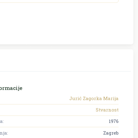
ormacije
Jurić Zagorka Marija
Stvarnost
a:
1976
nja:
Zagreb