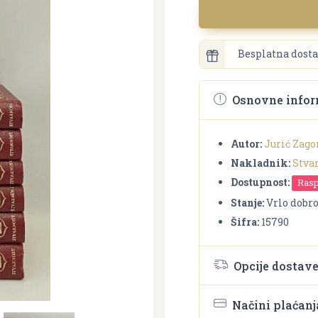
Besplatna dosta
Osnovne infor
Autor:
Jurić Zago
Nakladnik:
Stva
Dostupnost:
Ras
Stanje:
Vrlo dobr
Šifra:
15790
Opcije dostav
Načini plaćanj