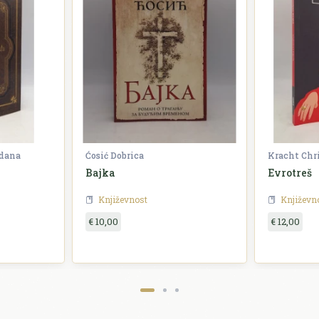
zdana
Ćosić Dobrica
Kracht Chr
Bajka
Evrotreš
Književnost
Književn
€ 10,00
€ 12,00