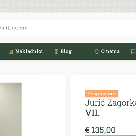
Nakladnici
Blog
O nama
Rasprodano
Jurić Zagork
VII.
€ 135,00