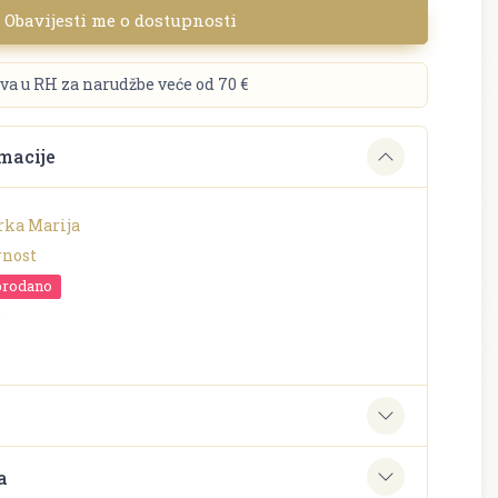
Obavijesti me o dostupnosti
va u RH za narudžbe veće od 70 €
macije
rka Marija
rnost
prodano
o
e
a