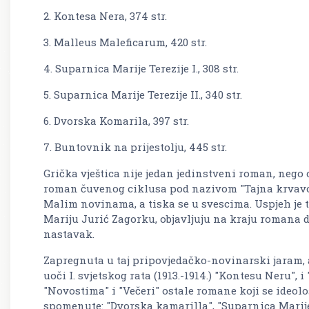
2. Kontesa Nera, 374 str.
3. Malleus Maleficarum, 420 str.
4. Suparnica Marije Terezije I., 308 str.
5. Suparnica Marije Terezije II., 340 str.
6. Dvorska Komarila, 397 str.
7. Buntovnik na prijestolju, 445 str.
Grička vještica nije jedan jedinstveni roman, neg
roman čuvenog ciklusa pod nazivom "Tajna krvavog 
Malim novinama, a tiska se u svescima. Uspjeh je ta
Mariju Jurić Zagorku, objavljuju na kraju romana da
nastavak.
Zapregnuta u taj pripovjedačko-novinarski jaram, au
uoči I. svjetskog rata (1913.-1914.) "Kontesu Neru", 
"Novostima" i "Večeri" ostale romane koji se ideol
spomenute: "Dvorska kamarilla", "Suparnica Marije 