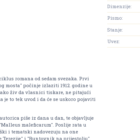
Dimenzije:
Pismo:
Stanje:
Uvez:
o ciklus romana od sedam svezaka. Prvi
mosta" počinje izlaziti 1912. godine u
ko živ da vlasnici tiskare, ne pitajući
 je to tek uvod i da će se uskoro pojaviti
torica piše iz dana u dan, te objavljuje
i "Malleus maleficarum". Poslije rata u
oški i tematski nadovezuju na one
Terezije" i "Buntovnik na prijestolju".