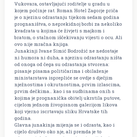
Vukovara, ostavljajući roditelje u gradu u
kojem počinje rat. Roman Hotel Zagorje priča
je o njezinu odrastanju tijekom sedam godina
prognaništva, o neprekidnoj borbi za nekoliko
kvadrata u kojima će živjeti s majkom i
bratom, o stalnom iščekivanju vijesti o ocu. Ali
ovo nije mračna knjiga.
Junakinji Ivane Simić Bodrožić ne nedostaje
ni humora ni duha, a njezinu odrastanju ništa
od onoga od čega su odrastanja stvorena:
pisanje pisama političarima i obilaženje
ministarstava isprepliće se ovdje s dječjim
nježnostima i okrutnostima, prvim izlascima,
prvim dečkima... kao i sa sudbinama onih s
kojima je prognanička obitelj ukrstila putove,
cijelom jednom živopisnom galerijom likova
koji vjerno iscrtavaju sliku Hrvatske tih
godina.
Glavna junakinja mijenja se i odrasta, kao i
cijelo društvo oko nje, ali premda je to