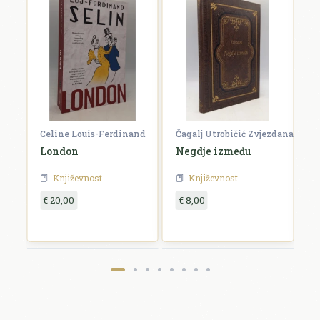
Celine Louis-Ferdinand
Čagalj Utrobičić Zvjezdana
Ćo
London
Negdje između
B
Književnost
Književnost
€ 20,00
€ 8,00
€