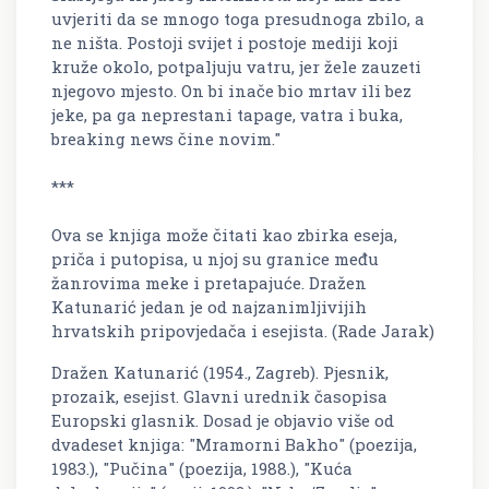
uvjeriti da se mnogo toga presudnoga zbilo, a
ne ništa. Postoji svijet i postoje mediji koji
kruže okolo, potpaljuju vatru, jer žele zauzeti
njegovo mjesto. On bi inače bio mrtav ili bez
jeke, pa ga neprestani tapage, vatra i buka,
breaking news čine novim."
***
Ova se knjiga može čitati kao zbirka eseja,
priča i putopisa, u njoj su granice među
žanrovima meke i pretapajuće. Dražen
Katunarić jedan je od najzanimljivijih
hrvatskih pripovjedača i esejista. (Rade Jarak)
Dražen Katunarić (1954., Zagreb). Pjesnik,
prozaik, esejist. Glavni urednik časopisa
Europski glasnik. Dosad je objavio više od
dvadeset knjiga: "Mramorni Bakho" (poezija,
1983.), "Pučina" (poezija, 1988.), "Kuća