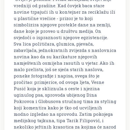
vredniji od prašine. Kad čovjek baca stare
novine trpajući ih u kontejner za reciklažu ili
u plastične vrećice - prizor je to koji
simbolizira njegove protekle dane na zemlji,
dane koje je proveo u društvu medija. On
svjedoči o ispraznosti njegove egzistencije.
Sva lica političara, glumica, pjevača,
zabavljača, jednokratnih zvijezda s naslovnica
novina kao da su karikature njegovih
namještenih osmijeha rasutih u vjetar. Ako ih
malo prelista, još se sjeća starih naslova,
poneke fotografije i napisa, svega što je
pročitao: primjerice, od ovoga ljeta, Vesne
Pusić koja je skliznula s ceste i njezina
uginulog psa, sprovoda ubijenog Dina
Pokrovca i Globusova stručnog tima za styling
koji komentira kako je tko od ucviljenih
modno izgledao na sprovodu. Zatim pokojega
medijskog tajkuna, tipa Tarik Filipović, i
nekoliko jeftinih krasotica za kojima će narod