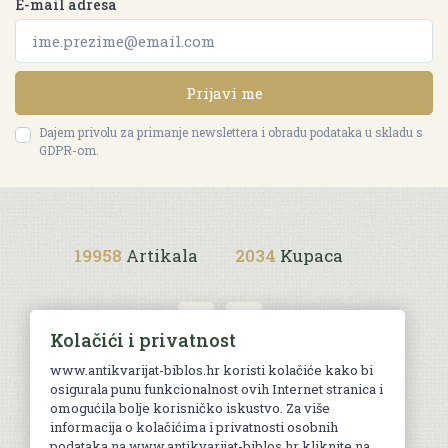
E-mail adresa
Prijavi me
Dajem privolu za primanje newslettera i obradu podataka u skladu s
GDPR-om.
19958
Artikala
2034
Kupaca
Kolačići i privatnost
www.antikvarijat-biblos.hr koristi kolačiće kako bi
osigurala punu funkcionalnost ovih Internet stranica i
Uvjeti kupnje
omogućila bolje korisničko iskustvo. Za više
informacija o kolačićima i privatnosti osobnih
podataka na www.antikvarijat-biblos.hr kliknite na