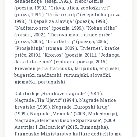
dekadencije" (eseji, 1992.), "Nebo/Zemlja"
(poezija, 1993.), "Crkva, ulica, zoološki vrt"
(proza, 1994.), "Priča o špilji" (esejistička proza,
1998.), "Lijepak za slavuja" (poezija, 1998.),
"Načitano srce" (poezija, 1999.), "Kobne slike"
(roman, 2002.), "Tigrova mast i druge priče"
(proza, 2005.), "Lira/Delirij" (poezija, 2006.)
"Prosjakinja" (roman, 2009.), "Infernet", kratke
priče, 2010.), "Kronos" (poezija, 2011.), "Jednoga
dana bila je noć" (izabrana poezija, 2015.).
Preveden je na francuski, talijanski, engleski,
bugarski, madžarski, rumunjski, slovački,
njemački, portugalski.
Dobitnik je „Brankove nagrade” (1984.),
Nagrade „Tin Ujević” (1994.), Nagrade Matice
hrvatske (1999.), Nagrade „Europski krug”
(1999.), Nagrade „Menada” (2003., Makedonija),
Nagrade „Steiermärkische Sparkasse“, (2009.
Austrija) i „Balcanica” (2015., Rumunjska).
Francusko Ministarstvo kulture dodijelilo mu