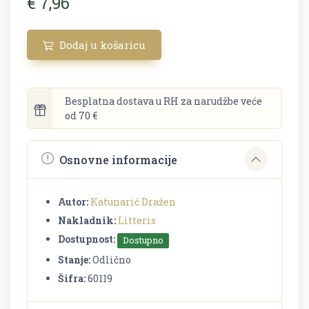
€ 7,96
Dodaj u košaricu
Besplatna dostava u RH za narudžbe veće
od 70 €
Osnovne informacije
Autor:
Katunarić Dražen
Nakladnik:
Litteris
Dostupnost:
Dostupno
Stanje:
Odlično
Šifra:
60119