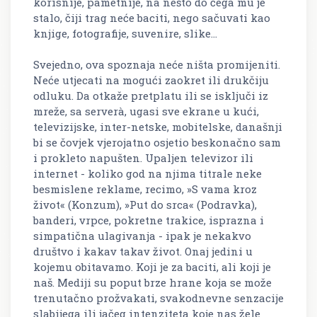
korisnije, pametnije, na nešto do čega mu je
stalo, čiji trag neće baciti, nego sačuvati kao
knjige, fotografije, suvenire, slike...
Svejedno, ova spoznaja neće ništa promijeniti.
Neće utjecati na mogući zaokret ili drukčiju
odluku. Da otkaže pretplatu ili se isključi iz
mreže, sa serverà, ugasi sve ekrane u kući,
televizijske, inter-netske, mobitelske, današnji
bi se čovjek vjerojatno osjetio beskonačno sam
i prokleto napušten. Upaljen televizor ili
internet - koliko god na njima titrale neke
besmislene reklame, recimo, »S vama kroz
život« (Konzum), »Put do srca« (Podravka),
banderi, vrpce, pokretne trakice, isprazna i
simpatična ulagivanja - ipak je nekakvo
društvo i kakav takav život. Onaj jedini u
kojemu obitavamo. Koji je za baciti, ali koji je
naš. Mediji su poput brze hrane koja se može
trenutačno prožvakati, svakodnevne senzacije
slabijega ili jačeg intenziteta koje nas žele