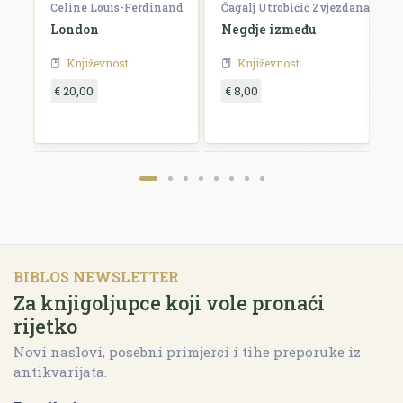
Celine Louis-Ferdinand
Čagalj Utrobičić Zvjezdana
Ćo
London
Negdje između
B
Književnost
Književnost
€ 20,00
€ 8,00
€
BIBLOS NEWSLETTER
Za knjigoljupce koji vole pronaći
rijetko
Novi naslovi, posebni primjerci i tihe preporuke iz
antikvarijata.