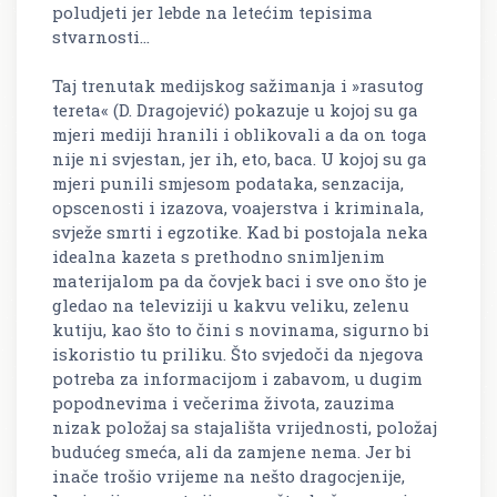
poludjeti jer lebde na letećim tepisima
stvarnosti...
Taj trenutak medijskog sažimanja i »rasutog
tereta« (D. Dragojević) pokazuje u kojoj su ga
mjeri mediji hranili i oblikovali a da on toga
nije ni svjestan, jer ih, eto, baca. U kojoj su ga
mjeri punili smjesom podataka, senzacija,
opscenosti i izazova, voajerstva i kriminala,
svježe smrti i egzotike. Kad bi postojala neka
idealna kazeta s prethodno snimljenim
materijalom pa da čovjek baci i sve ono što je
gledao na televiziji u kakvu veliku, zelenu
kutiju, kao što to čini s novinama, sigurno bi
iskoristio tu priliku. Što svjedoči da njegova
potreba za informacijom i zabavom, u dugim
popodnevima i večerima života, zauzima
nizak položaj sa stajališta vrijednosti, položaj
budućeg smeća, ali da zamjene nema. Jer bi
inače trošio vrijeme na nešto dragocjenije,