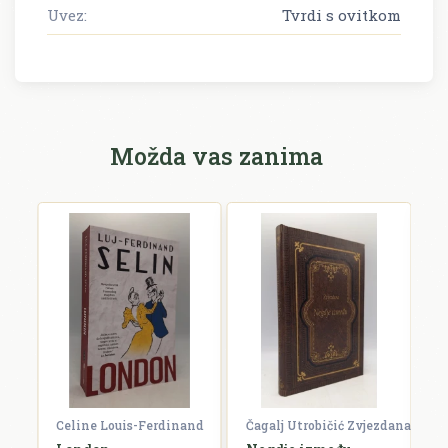
Uvez:
Tvrdi s ovitkom
Možda vas zanima
Celine Louis-Ferdinand
Čagalj Utrobičić Zvjezdana
Ćo