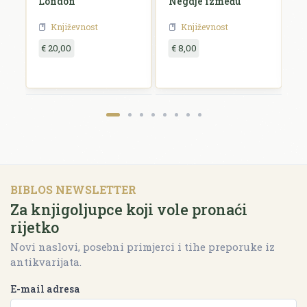
London
Negdje između
B
Književnost
Književnost
€ 20,00
€ 8,00
€
BIBLOS NEWSLETTER
Za knjigoljupce koji vole pronaći
rijetko
Novi naslovi, posebni primjerci i tihe preporuke iz
antikvarijata.
E-mail adresa